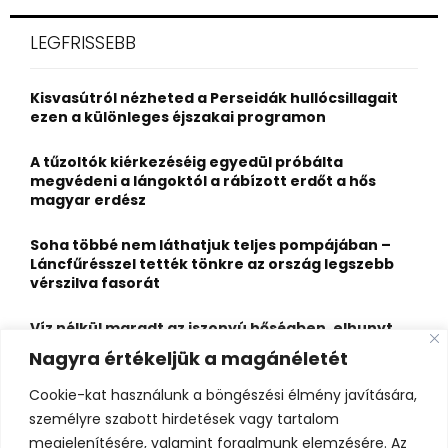
r
c
E
LEGFRISSEBB
h
f
A
o
Kisvasútról nézheted a Perseidák hullócsillagait
r
R
ezen a különleges éjszakai programon
:
C
A tűzoltók kiérkezéséig egyedül próbálta
megvédeni a lángoktól a rábízott erdőt a hős
H
magyar erdész
Soha többé nem láthatjuk teljes pompájában –
Láncfűrésszel tették tönkre az ország legszebb
vérszilva fasorát
Víz nélkül maradt az iszonyú hőségben, elhunyt
egy kiránduló a legnépszerűbb horvát
Nagyra értékeljük a magánéletét
hegységben
Cookie-kat használunk a böngészési élmény javítására,
Felbecsülhetetlen értékű honfoglaláskori
személyre szabott hirdetések vagy tartalom
leletegyüttes került elő Pest megyében – videóval
megjelenítésére, valamint forgalmunk elemzésére. Az