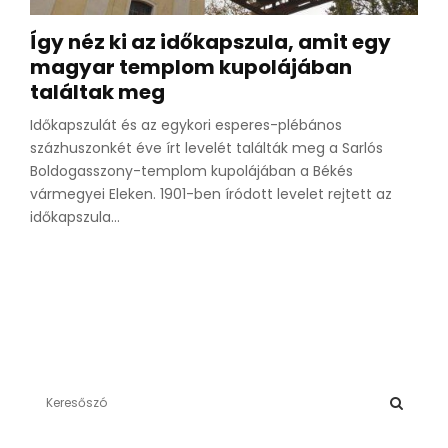
Így néz ki az időkapszula, amit egy
magyar templom kupolájában
találtak meg
Időkapszulát és az egykori esperes-plébános
százhuszonkét éve írt levelét találták meg a Sarlós
Boldogasszony-templom kupolájában a Békés
vármegyei Eleken. 1901-ben íródott levelet rejtett az
időkapszula...
S
e
a
S