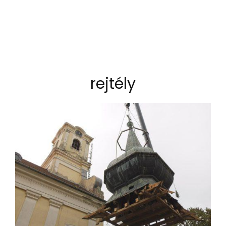
rejtély