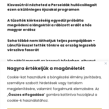
o
Kisvasútról nézheted a Perseidák hullócsillagait
r
R
ezen a különleges éjszakai programon
:
C
A tűzoltók kiérkezéséig egyedül próbálta
megvédeni a lángoktól a rábízott erdőt a hős
H
magyar erdész
Soha többé nem láthatjuk teljes pompájában –
Láncfűrésszel tették tönkre az ország legszebb
vérszilva fasorát
Víz nélkül maradt az iszonyú hőségben, elhunyt
egy kiránduló a legnépszerűbb horvát
Nagyra értékeljük a magánéletét
hegységben
Cookie-kat használunk a böngészési élmény javítására,
Felbecsülhetetlen értékű honfoglaláskori
személyre szabott hirdetések vagy tartalom
leletegyüttes került elő Pest megyében – videóval
megjelenítésére, valamint forgalmunk elemzésére. Az
„
Összes elfogadása
” gombra kattintva hozzájárul a
cookie-k használatához.