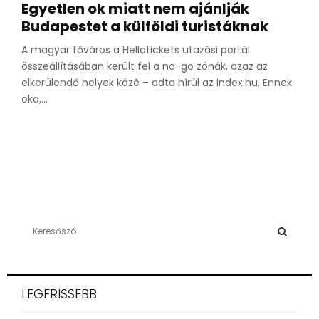
Egyetlen ok miatt nem ajánlják
Budapestet a külföldi turistáknak
A magyar főváros a Hellotickets utazási portál
összeállításában került fel a no-go zónák, azaz az
elkerülendő helyek közé – adta hírül az index.hu. Ennek
oka,...
S
e
a
S
r
c
E
LEGFRISSEBB
h
f
A