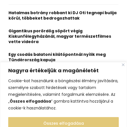
f
A
o
Hatalmas botrány robbant ki DJ Oti tegnapi bulija
r
R
körül, többeket bedrogozhattak
:
C
Gigantikus porördög söpört végig
Kiskunfélegyházánál, magyar természetfilmes
H
vette videóra
Egy csodás balatoni kilátópontnál nyílik meg
Tündérország kapuja
Nagyra értékeljük a magánéletét
A nagybaracskai halfőző, akit egyszerűbb volt
örökös bajnokká avatni, mint legyőzni
Cookie-kat használunk a böngészési élmény javítására,
személyre szabott hirdetések vagy tartalom
10 érdekesség a hosszú útra készülő gólyákról
megjelenítésére, valamint forgalmunk elemzésére. Az
„
Összes elfogadása
” gombra kattintva hozzájárul a
cookie-k használatához.
Összes elfogadása