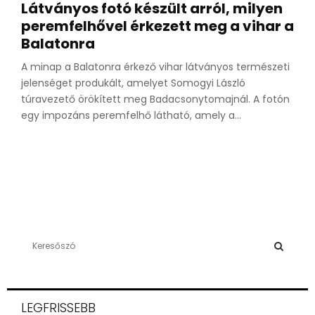
Látványos fotó készült arról, milyen
peremfelhővel érkezett meg a vihar a
Balatonra
A minap a Balatonra érkező vihar látványos természeti
jelenséget produkált, amelyet Somogyi László
túravezető örökített meg Badacsonytomajnál. A fotón
egy impozáns peremfelhő látható, amely a...
S
e
a
S
r
c
E
LEGFRISSEBB
h