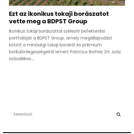
Ezt az ikonikus tokaji borászatot
vette meg a BDPST Group
Ikonikus tokaji borászattal szélesíti befektetési
portfolióját a BDPST Group, amely megállapodást
kötött a minőségi tokaji borairól és prémium
borkülönlegességeiről ismert Patricius Borház Zrt. száz
százalékos...
S
e
a
S
r