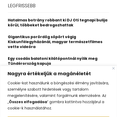
c
E
LEGFRISSEBB
h
f
A
o
Hatalmas botrány robbant ki DJ Oti tegnapi bulija
r
R
körül, többeket bedrogozhattak
:
C
Gigantikus porördög söpört végig
Kiskunfélegyházánál, magyar természetfilmes
H
vette videóra
Egy csodás balatoni kilátópontnál nyílik meg
Tündérország kapuja
Nagyra értékeljük a magánéletét
A nagybaracskai halfőző, akit egyszerűbb volt
örökös bajnokká avatni, mint legyőzni
Cookie-kat használunk a böngészési élmény javítására,
személyre szabott hirdetések vagy tartalom
10 érdekesség a hosszú útra készülő gólyákról
megjelenítésére, valamint forgalmunk elemzésére. Az
„
Összes elfogadása
” gombra kattintva hozzájárul a
cookie-k használatához.