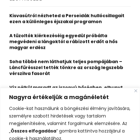
h
f
A
o
Kisvasútról nézheted a Perseidák hullócsillagait
r
R
ezen a különleges éjszakai programon
:
C
A tűzoltók kiérkezéséig egyedül próbálta
megvédeni a lángoktól a rábízott erdőt a hős
H
magyar erdész
Soha többé nem láthatjuk teljes pompájában –
Láncfűrésszel tették tönkre az ország legszebb
vérszilva fasorát
Víz nélkül maradt az iszonyú hőségben, elhunyt
egy kiránduló a legnépszerűbb horvát
Nagyra értékeljük a magánéletét
hegységben
Cookie-kat használunk a böngészési élmény javítására,
Felbecsülhetetlen értékű honfoglaláskori
személyre szabott hirdetések vagy tartalom
leletegyüttes került elő Pest megyében – videóval
megjelenítésére, valamint forgalmunk elemzésére. Az
„
Összes elfogadása
” gombra kattintva hozzájárul a
cookie-k használatához.