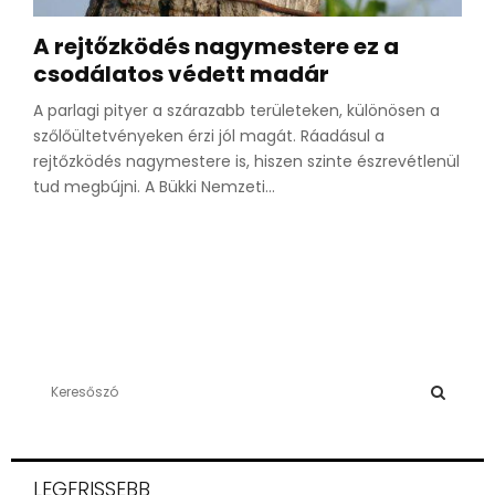
A rejtőzködés nagymestere ez a
csodálatos védett madár
A parlagi pityer a szárazabb területeken, különösen a
szőlőültetvényeken érzi jól magát. Ráadásul a
rejtőzködés nagymestere is, hiszen szinte észrevétlenül
tud megbújni. A Bükki Nemzeti...
S
e
a
S
r
c
E
LEGFRISSEBB