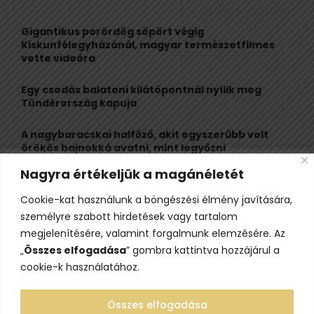
f
A
o
Gigantikus porördög söpört végig
r
R
Kiskunfélegyházánál, magyar természetfilmes
:
vette videóra
C
Egy csodás balatoni kilátópontnál nyílik meg
H
Tündérország kapuja
A nagybaracskai halfőző, akit egyszerűbb volt
örökös bajnokká avatni, mint legyőzni
Nagyra értékeljük a magánéletét
10 érdekesség a hosszú útra készülő gólyákról
Cookie-kat használunk a böngészési élmény javítására,
Kisvasútról nézheted a Perseidák hullócsillagait
személyre szabott hirdetések vagy tartalom
ezen a különleges éjszakai programon
megjelenítésére, valamint forgalmunk elemzésére. Az
„
Összes elfogadása
” gombra kattintva hozzájárul a
cookie-k használatához.
Összes elfogadása