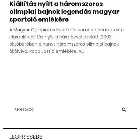
Kiállítás nyílt a háromszoros
olimpiai bajnok legendás magyar
sportoló emlékére
A Magyar Olimpiai és Sportmúzeumban péntek este
időszaki kiállítás nyílt a húsz évvel ezelőtt, 2003
októberében elhunyt háromszoros olimpiai bajnok
ökölvívó, Papp László emlékére. A...
S
e
a
S
r
c
E
LEGFRISSEBB
h