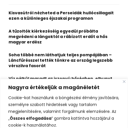
f
A
o
Kisvasútról nézheted a Perseidák hullócsillagait
r
R
ezen a különleges éjszakai programon
:
C
A tűzoltók kiérkezéséig egyedül próbálta
megvédeni a lángoktól a rábízott erdőt a hős
H
magyar erdész
Soha többé nem láthatjuk teljes pompájában –
Láncfűrésszel tették tönkre az ország legszebb
vérszilva fasorát
Víz nélkül maradt az iszonyú hőségben, elhunyt
egy kiránduló a legnépszerűbb horvát
Nagyra értékeljük a magánéletét
hegységben
Cookie-kat használunk a böngészési élmény javítására,
Felbecsülhetetlen értékű honfoglaláskori
személyre szabott hirdetések vagy tartalom
leletegyüttes került elő Pest megyében – videóval
megjelenítésére, valamint forgalmunk elemzésére. Az
„
Összes elfogadása
” gombra kattintva hozzájárul a
cookie-k használatához.