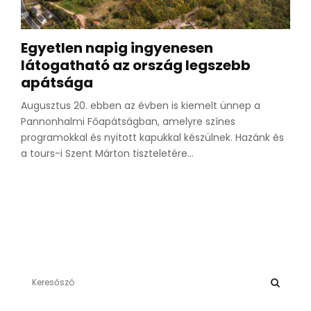
Egyetlen napig ingyenesen
látogatható az ország legszebb
apátsága
Augusztus 20. ebben az évben is kiemelt ünnep a
Pannonhalmi Főapátságban, amelyre színes
programokkal és nyitott kapukkal készülnek. Hazánk és
a tours-i Szent Márton tiszteletére...
S
e
a
S