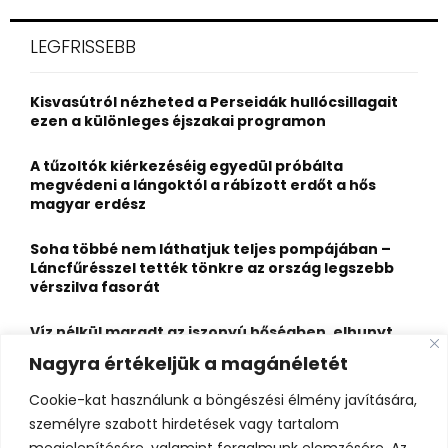
r
c
E
LEGFRISSEBB
h
f
A
o
Kisvasútról nézheted a Perseidák hullócsillagait
r
R
ezen a különleges éjszakai programon
:
C
A tűzoltók kiérkezéséig egyedül próbálta
megvédeni a lángoktól a rábízott erdőt a hős
H
magyar erdész
Soha többé nem láthatjuk teljes pompájában –
Láncfűrésszel tették tönkre az ország legszebb
vérszilva fasorát
Víz nélkül maradt az iszonyú hőségben, elhunyt
egy kiránduló a legnépszerűbb horvát
Nagyra értékeljük a magánéletét
hegységben
Cookie-kat használunk a böngészési élmény javítására,
Felbecsülhetetlen értékű honfoglaláskori
személyre szabott hirdetések vagy tartalom
leletegyüttes került elő Pest megyében – videóval
megjelenítésére, valamint forgalmunk elemzésére. Az