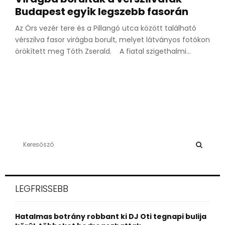
Budapest egyik legszebb fasorán
Az Örs vezér tere és a Pillangó utca között található
vérszilva fasor virágba borult, melyet látványos fotókon
örökített meg Tóth Zserald. A fiatal szigethalmi...
S
e
a
S
r
c
E
LEGFRISSEBB
h
f
A
o
Hatalmas botrány robbant ki DJ Oti tegnapi bulija
r