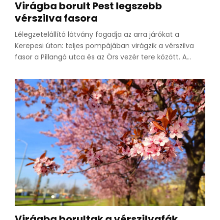
Virágba borult Pest legszebb
vérszilva fasora
Lélegzetelállító látvány fogadja az arra járókat a
Kerepesi úton: teljes pompájában virágzik a vérszilva
fasor a Pillangó utca és az Örs vezér tere között. A...
Virágba borultak a vérszilvafák