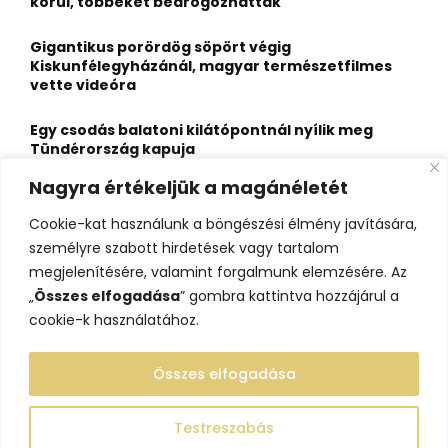
R
körül, többeket bedrogozhattak
:
C
Gigantikus porördög söpört végig
Kiskunfélegyházánál, magyar természetfilmes
H
vette videóra
Egy csodás balatoni kilátópontnál nyílik meg
Tündérország kapuja
Nagyra értékeljük a magánéletét
A nagybaracskai halfőző, akit egyszerűbb volt
örökös bajnokká avatni, mint legyőzni
Cookie-kat használunk a böngészési élmény javítására,
személyre szabott hirdetések vagy tartalom
10 érdekesség a hosszú útra készülő gólyákról
megjelenítésére, valamint forgalmunk elemzésére. Az
„
Összes elfogadása
” gombra kattintva hozzájárul a
cookie-k használatához.
Összes elfogadása
Testreszabás