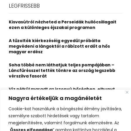
c
E
LEGFRISSEBB
h
f
A
o
Kisvasútról nézheted a Perseidák hullócsillagait
r
R
ezen a különleges éjszakai programon
:
C
A tűzoltók kiérkezéséig egyedül próbálta
megvédeni a lángoktól a rábízott erdőt a hős
H
magyar erdész
Soha többé nem láthatjuk teljes pompájában –
Láncfűrésszel tették tönkre az ország legszebb
vérszilva fasorát
Víz nélkül maradt az iszonyú hőségben, elhunyt
egy kiránduló a legnépszerűbb horvát
Nagyra értékeljük a magánéletét
hegységben
Cookie-kat használunk a böngészési élmény javítására,
Felbecsülhetetlen értékű honfoglaláskori
személyre szabott hirdetések vagy tartalom
leletegyüttes került elő Pest megyében – videóval
megjelenítésére, valamint forgalmunk elemzésére. Az
„
Összes elfogadása
” gombra kattintva hozzájárul a