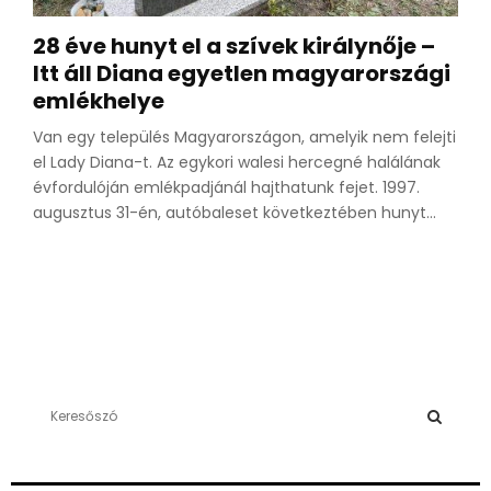
28 éve hunyt el a szívek királynője –
Itt áll Diana egyetlen magyarországi
emlékhelye
Van egy település Magyarországon, amelyik nem felejti
el Lady Diana-t. Az egykori walesi hercegné halálának
évfordulóján emlékpadjánál hajthatunk fejet. 1997.
augusztus 31-én, autóbaleset következtében hunyt...
S
e
a
S
r