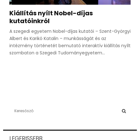
Kiállítás nyílt Nobel-díjas
kutatóinkról
A szegedi egyetem Nobel-díjas kutatói – Szent-Györgyi
Albert és Karikó Katalin – munkásságát és az
intézmény történetét bemutató interaktív kiállítás nyílt
szombaton a Szegedi Tudományegyetem...
S
e
a
S
r
c
E
LEGFRISSEBB