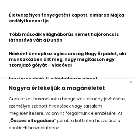
h
f
A
o
Életveszélyes fenyegetést kapott, elmarad Majka
r
R
erdélyi koncertje
:
C
Több második világháborús német hajóroncs is
láthatóvá vált a Dunán
H
Hősként ünnepli az egész ország Nagy Árpádot, aki
munkaközben állt meg, hogy megitasson egy
szomjazó gólyát – videóval
Igazi szenzáció: II. világháborús német
motorkerékpár és elhunyt katonák kerültek elő a
Nagyra értékeljük a magánéletét
Dunából Budapesten
Cookie-kat használunk a böngészési élmény javítására,
A Duna most egészen új arcát mutatja: lenyűgöző
személyre szabott hirdetések vagy tartalom
kavicszátonyok bukkantak elő a Dunakanyarban
megjelenítésére, valamint forgalmunk elemzésére. Az
„
Összes elfogadása
” gombra kattintva hozzájárul a
cookie-k használatához.