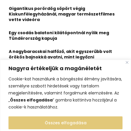
f
A
o
Gigantikus porördög söpört végig
r
R
Kiskunfélegyházánál, magyar természetfilmes
:
vette videóra
C
Egy csodás balatoni kilátópontnál nyílik meg
H
Tündérország kapuja
A nagybaracskai halfőző, akit egyszerűbb volt
örökös bajnokká avatni, mint legyőzni
Nagyra értékeljük a magánéletét
10 érdekesség a hosszú útra készülő gólyákról
Cookie-kat használunk a böngészési élmény javítására,
Kisvasútról nézheted a Perseidák hullócsillagait
személyre szabott hirdetések vagy tartalom
ezen a különleges éjszakai programon
megjelenítésére, valamint forgalmunk elemzésére. Az
„
Összes elfogadása
” gombra kattintva hozzájárul a
cookie-k használatához.
Összes elfogadása