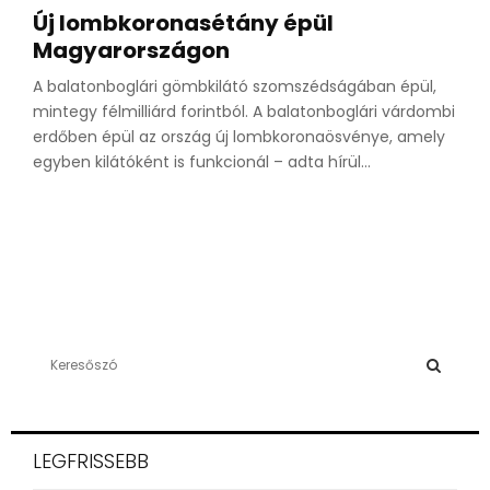
Új lombkoronasétány épül
Magyarországon
A balatonboglári gömbkilátó szomszédságában épül,
mintegy félmilliárd forintból. A balatonboglári várdombi
erdőben épül az ország új lombkoronaösvénye, amely
egyben kilátóként is funkcionál – adta hírül...
S
e
a
S
r
c
E
LEGFRISSEBB
h