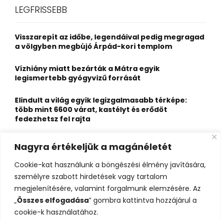
c
E
LEGFRISSEBB
h
f
A
o
Visszarepít az időbe, legendáival pedig megragad
r
R
a völgyben megbújó Árpád-kori templom
:
C
Vízhiány miatt bezárták a Mátra egyik
legismertebb gyógyvizű forrását
H
Elindult a világ egyik legizgalmasabb térképe:
több mint 6600 várat, kastélyt és erődöt
fedezhetsz fel rajta
Kigyulladt a Szőke Tisza legendás hajóroncsa,
Nagyra értékeljük a magánéletét
nagy erőkkel vonultak a tűzoltók
Cookie-kat használunk a böngészési élmény javítására,
Életveszélyes fenyegetést kapott, elmarad Majka
személyre szabott hirdetések vagy tartalom
erdélyi koncertje
megjelenítésére, valamint forgalmunk elemzésére. Az
„
Összes elfogadása
” gombra kattintva hozzájárul a
cookie-k használatához.