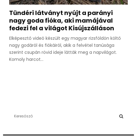
Tündéri látványt nyújt a parányi
nagy goda fióka, aki mamájával
fedezi fel a világot Kisújszálláson
Elképesztő videó készült egy magyar rizsföldön költő
nagy godáról és fiókáiról, akik a felvétel tanúsága
szerint csupán rövid ideje látták meg a napvilágot.
Komoly harcot...
S
e
a
S
r