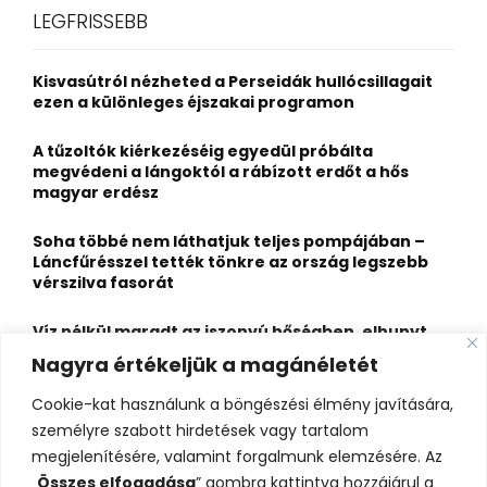
c
E
LEGFRISSEBB
h
f
A
o
Kisvasútról nézheted a Perseidák hullócsillagait
r
R
ezen a különleges éjszakai programon
:
C
A tűzoltók kiérkezéséig egyedül próbálta
megvédeni a lángoktól a rábízott erdőt a hős
H
magyar erdész
Soha többé nem láthatjuk teljes pompájában –
Láncfűrésszel tették tönkre az ország legszebb
vérszilva fasorát
Víz nélkül maradt az iszonyú hőségben, elhunyt
egy kiránduló a legnépszerűbb horvát
Nagyra értékeljük a magánéletét
hegységben
Cookie-kat használunk a böngészési élmény javítására,
Felbecsülhetetlen értékű honfoglaláskori
személyre szabott hirdetések vagy tartalom
leletegyüttes került elő Pest megyében – videóval
megjelenítésére, valamint forgalmunk elemzésére. Az
„
Összes elfogadása
” gombra kattintva hozzájárul a