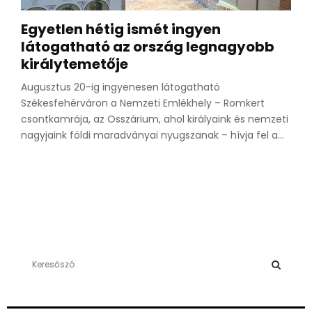
Egyetlen hétig ismét ingyen
látogatható az ország legnagyobb
királytemetője
Augusztus 20-ig ingyenesen látogatható
Székesfehérváron a Nemzeti Emlékhely – Romkert
csontkamrája, az Osszárium, ahol királyaink és nemzeti
nagyjaink földi maradványai nyugszanak – hívja fel a...
S
e
a
S
r