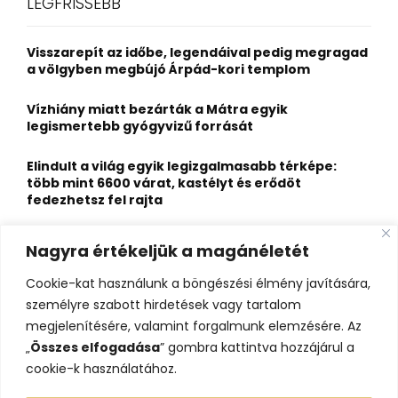
LEGFRISSEBB
h
f
A
o
Visszarepít az időbe, legendáival pedig megragad
r
R
a völgyben megbújó Árpád-kori templom
:
C
Vízhiány miatt bezárták a Mátra egyik
legismertebb gyógyvizű forrását
H
Elindult a világ egyik legizgalmasabb térképe:
több mint 6600 várat, kastélyt és erődöt
fedezhetsz fel rajta
Kigyulladt a Szőke Tisza legendás hajóroncsa,
Nagyra értékeljük a magánéletét
nagy erőkkel vonultak a tűzoltók
Cookie-kat használunk a böngészési élmény javítására,
Életveszélyes fenyegetést kapott, elmarad Majka
személyre szabott hirdetések vagy tartalom
erdélyi koncertje
megjelenítésére, valamint forgalmunk elemzésére. Az
„
Összes elfogadása
” gombra kattintva hozzájárul a
cookie-k használatához.