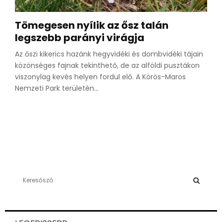
Tömegesen nyílik az ősz talán
legszebb parányi virágja
Az őszi kikerics hazánk hegyvidéki és dombvidéki tájain
közönséges fajnak tekinthető, de az alföldi pusztákon
viszonylag kevés helyen fordul elő. A Körös-Maros
Nemzeti Park területén...
S
e
a
S
r
c
E