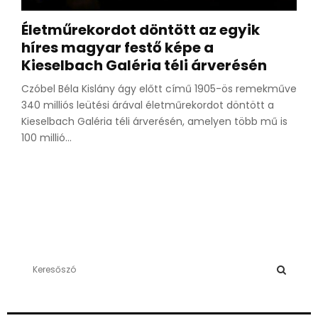
Életműrekordot döntött az egyik
híres magyar festő képe a
Kieselbach Galéria téli árverésén
Czóbel Béla Kislány ágy előtt című 1905-ös remekműve
340 milliós leütési árával életműrekordot döntött a
Kieselbach Galéria téli árverésén, amelyen több mű is
100 millió...
S
e
a
S
r