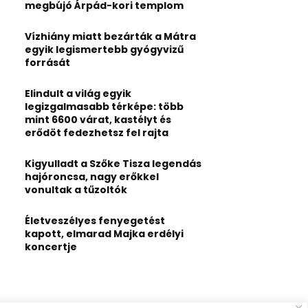
:
megbújó Árpád-kori templom
C
Vízhiány miatt bezárták a Mátra
H
egyik legismertebb gyógyvizű
forrását
Elindult a világ egyik
legizgalmasabb térképe: több
mint 6600 várat, kastélyt és
erődöt fedezhetsz fel rajta
Kigyulladt a Szőke Tisza legendás
hajóroncsa, nagy erőkkel
vonultak a tűzoltók
Életveszélyes fenyegetést
kapott, elmarad Majka erdélyi
koncertje