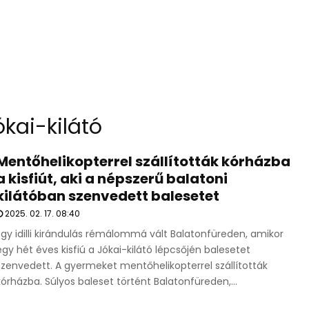
ókai-kilátó
Mentőhelikopterrel szállították kórházba
a kisfiút, aki a népszerű balatoni
kilátóban szenvedett balesetet
2025. 02. 17. 08:40
Egy idilli kirándulás rémálommá vált Balatonfüreden, amikor
egy hét éves kisfiú a Jókai-kilátó lépcsőjén balesetet
szenvedett. A gyermeket mentőhelikopterrel szállították
kórházba. Súlyos baleset történt Balatonfüreden,...