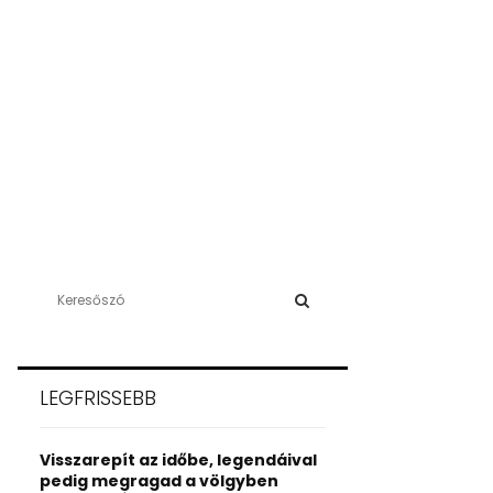
S
e
a
S
r
c
E
LEGFRISSEBB
h
f
A
o
Visszarepít az időbe, legendáival
r
R
pedig megragad a völgyben