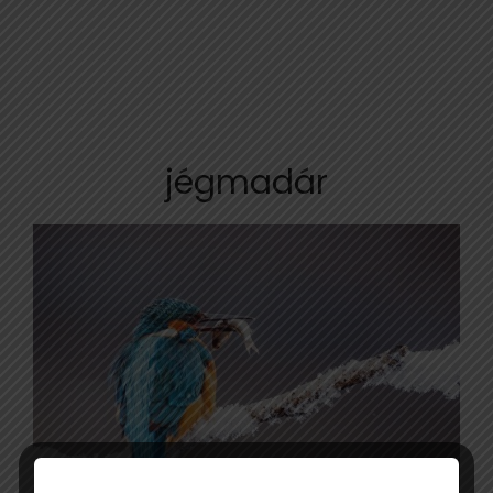
jégmadár