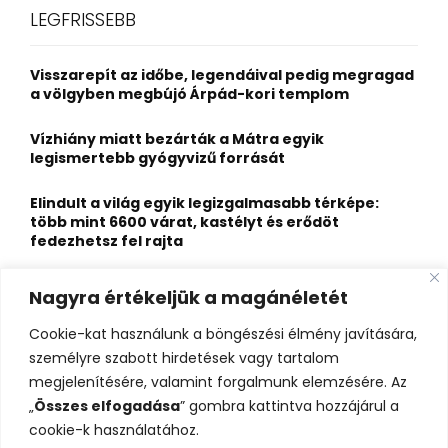
c
E
LEGFRISSEBB
h
f
A
o
Visszarepít az időbe, legendáival pedig megragad
r
R
a völgyben megbújó Árpád-kori templom
:
C
Vízhiány miatt bezárták a Mátra egyik
legismertebb gyógyvizű forrását
H
Elindult a világ egyik legizgalmasabb térképe:
több mint 6600 várat, kastélyt és erődöt
fedezhetsz fel rajta
Kigyulladt a Szőke Tisza legendás hajóroncsa,
Nagyra értékeljük a magánéletét
nagy erőkkel vonultak a tűzoltók
Cookie-kat használunk a böngészési élmény javítására,
Életveszélyes fenyegetést kapott, elmarad Majka
személyre szabott hirdetések vagy tartalom
erdélyi koncertje
megjelenítésére, valamint forgalmunk elemzésére. Az
„
Összes elfogadása
” gombra kattintva hozzájárul a
cookie-k használatához.