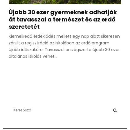
Újabb 30 ezer gyermeknek adhatják
át tavasszal a természet és az erdő
szeretetét
Kiemelkedő érdeklődés mellett egy nap alatt sikeresen
zárult a regisztráció az Iskolában az erdő program
újabb időszakára. Tavasszal országszerte újabb 30 ezer
általános iskolás vehet...
S
e
a
S
r