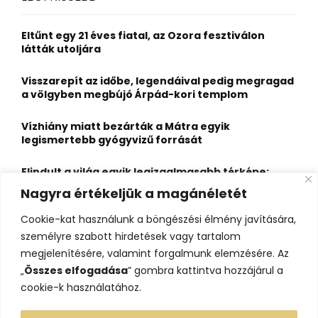
h
f
A
o
Eltűnt egy 21 éves fiatal, az Ozora fesztiválon
r
R
látták utoljára
:
C
Visszarepít az időbe, legendáival pedig megragad
a völgyben megbújó Árpád-kori templom
H
Vízhiány miatt bezárták a Mátra egyik
legismertebb gyógyvizű forrását
Elindult a világ egyik legizgalmasabb térképe:
több mint 6600 várat, kastélyt és erődöt
Nagyra értékeljük a magánéletét
fedezhetsz fel rajta
Cookie-kat használunk a böngészési élmény javítására,
Kigyulladt a Szőke Tisza legendás hajóroncsa,
személyre szabott hirdetések vagy tartalom
nagy erőkkel vonultak a tűzoltók
megjelenítésére, valamint forgalmunk elemzésére. Az
„
Összes elfogadása
” gombra kattintva hozzájárul a
cookie-k használatához.