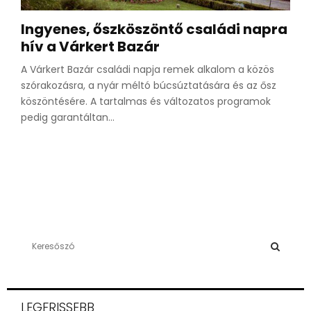
Ingyenes, őszköszöntő családi napra
hív a Várkert Bazár
A Várkert Bazár családi napja remek alkalom a közös
szórakozásra, a nyár méltó búcsúztatására és az ősz
köszöntésére. A tartalmas és változatos programok
pedig garantáltan...
S
e
a
S
r
c
E
LEGFRISSEBB