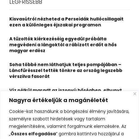
LEGFRISSEBB
h
f
A
o
Kisvasútról nézheted a Perseidák hullócsillagait
r
R
ezen a különleges éjszakai programon
:
C
A tűzoltók kiérkezéséig egyedül próbálta
megvédeni a lángoktól a rábízott erdőt a hős
H
magyar erdész
Soha többé nem láthatjuk teljes pompájában –
Láncfűrésszel tették tönkre az ország legszebb
vérszilva fasorát
Víz nélkül maradt az iszonyú hőségben, elhunyt
egy kiránduló a legnépszerűbb horvát
Nagyra értékeljük a magánéletét
hegységben
Cookie-kat használunk a böngészési élmény javítására,
Felbecsülhetetlen értékű honfoglaláskori
személyre szabott hirdetések vagy tartalom
leletegyüttes került elő Pest megyében – videóval
megjelenítésére, valamint forgalmunk elemzésére. Az
„
Összes elfogadása
” gombra kattintva hozzájárul a