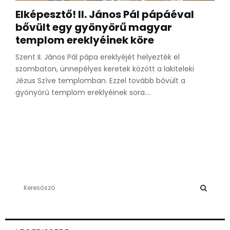
Elképesztő! II. János Pál pápáéval
bővült egy gyönyörű magyar
templom ereklyéinek köre
Szent II. János Pál pápa ereklyéjét helyezték el
szombaton, ünnepélyes keretek között a lakiteleki
Jézus Szíve templomban. Ezzel tovább bővült a
gyönyörű templom ereklyéinek sora....
S
e
a
S
r
c
E