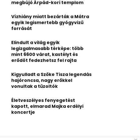
:
megbújó Árpád-kori templom
C
Vízhiány miatt bezárták a Mátra
H
egyik legismertebb gyógyvizű
forrását
Elindult a világ egyik
legizgalmasabb térképe: több
mint 6600 várat, kastélyt és
erődöt fedezhetsz fel rajta
Kigyulladt a Szőke Tisza legendás
hajóroncsa, nagy erőkkel
vonultak a tűzoltók
Életveszélyes fenyegetést
kapott, elmarad Majka erdélyi
koncertje