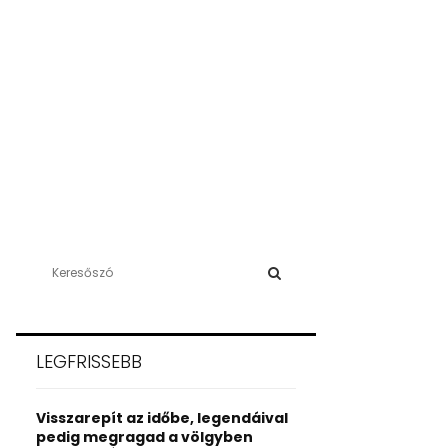
S
e
a
S
r
c
E
LEGFRISSEBB
h
f
A
o
Visszarepít az időbe, legendáival
r
R
pedig megragad a völgyben