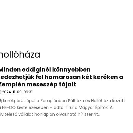
hollóháza
Minden eddiginél könnyebben
fedezhetjük fel hamarosan két keréken a
Zemplén meseszép tájait
2024. 11. 09. 09:31
Új kerékpárút épül a Zemplénben Pálháza és Hollóháza között
a HE-DO kivitelezésében – adta hírül a Magyar Építők. A
kivitelező vállalat honlapján olvasható hír szerint...