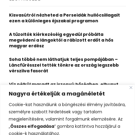
h
f
A
o
Kisvasútról nézheted a Perseidák hullócsillagait
r
R
ezen a különleges éjszakai programon
:
C
A tűzoltók kiérkezéséig egyedül próbálta
megvédeni a lángoktól a rábízott erdőt a hős
H
magyar erdész
Soha többé nem láthatjuk teljes pompájában –
Láncfűrésszel tették tönkre az ország legszebb
vérszilva fasorát
Víz nélkül maradt az iszonyú hőségben, elhunyt
egy kiránduló a legnépszerűbb horvát
Nagyra értékeljük a magánéletét
hegységben
Cookie-kat használunk a böngészési élmény javítására,
Felbecsülhetetlen értékű honfoglaláskori
személyre szabott hirdetések vagy tartalom
leletegyüttes került elő Pest megyében – videóval
megjelenítésére, valamint forgalmunk elemzésére. Az
„
Összes elfogadása
” gombra kattintva hozzájárul a
cookie-k használatához.