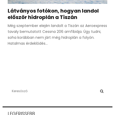
Látványos fotókon, hogyan landol
először hidroplán a Tiszán
Még szeptember elején landolt a Tiszán az Aeroexpress
tavaly bemutatott Cessna 206 amfíbiája. Úgy tudni,
soha korábban nem járt még hidroplán a folyón.
Hatalmas érdeklődés...
S
e
a
S
r
c
E
LEGFRISSEBB