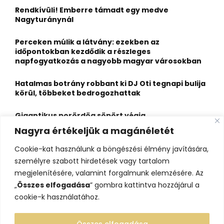
o
Rendkívüli! Emberre támadt egy medve
r
R
Nagyturánynál
:
C
Perceken múlik a látvány: ezekben az
időpontokban kezdődik a részleges
H
napfogyatkozás a nagyobb magyar városokban
Hatalmas botrány robbant ki DJ Oti tegnapi bulija
körül, többeket bedrogozhattak
Gigantikus porördög söpört végig
Kiskunfélegyházánál, magyar természetfilmes
Nagyra értékeljük a magánéletét
vette videóra
Cookie-kat használunk a böngészési élmény javítására,
Egy csodás balatoni kilátópontnál nyílik meg
személyre szabott hirdetések vagy tartalom
Tündérország kapuja
megjelenítésére, valamint forgalmunk elemzésére. Az
„
Összes elfogadása
” gombra kattintva hozzájárul a
cookie-k használatához.
Összes elfogadása