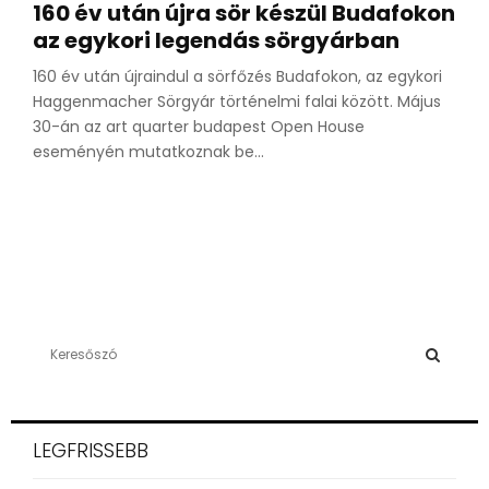
160 év után újra sör készül Budafokon
az egykori legendás sörgyárban
160 év után újraindul a sörfőzés Budafokon, az egykori
Haggenmacher Sörgyár történelmi falai között. Május
30-án az art quarter budapest Open House
eseményén mutatkoznak be...
S
e
a
S
r
c
E
LEGFRISSEBB
h
f
A