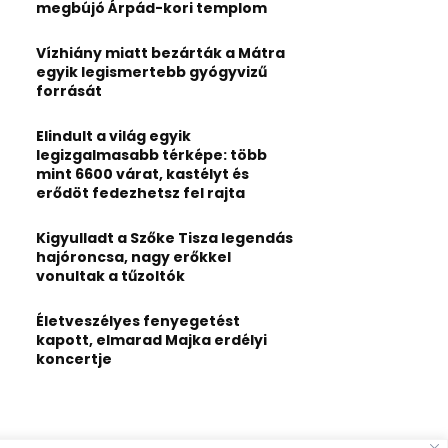
:
megbújó Árpád-kori templom
C
Vízhiány miatt bezárták a Mátra
H
egyik legismertebb gyógyvizű
forrását
Elindult a világ egyik
legizgalmasabb térképe: több
mint 6600 várat, kastélyt és
erődöt fedezhetsz fel rajta
Kigyulladt a Szőke Tisza legendás
hajóroncsa, nagy erőkkel
vonultak a tűzoltók
Életveszélyes fenyegetést
kapott, elmarad Majka erdélyi
koncertje