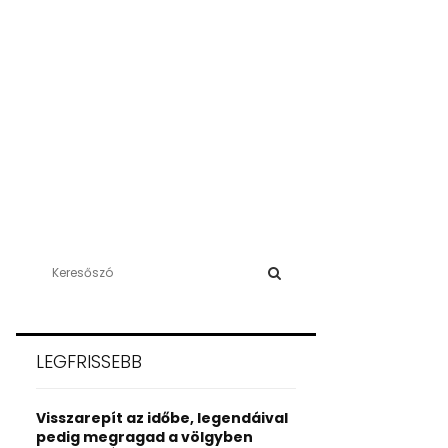
S
e
a
S
r
c
E
LEGFRISSEBB
h
f
A
o
Visszarepít az időbe, legendáival
r
R
pedig megragad a völgyben