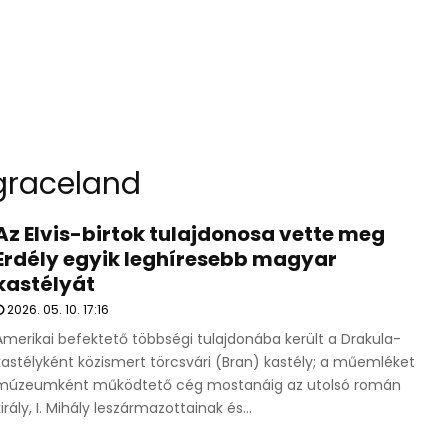
graceland
Az Elvis-birtok tulajdonosa vette meg
Erdély egyik leghíresebb magyar
kastélyát
2026. 05. 10. 17:16
Amerikai befektető többségi tulajdonába került a Drakula-
kastélyként közismert törcsvári (Bran) kastély; a műemléket
múzeumként működtető cég mostanáig az utolsó román
király, I. Mihály leszármazottainak és...