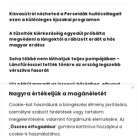
f
A
o
Kisvasútról nézheted a Perseidák hullócsillagait
r
R
ezen a különleges éjszakai programon
:
C
A tűzoltók kiérkezéséig egyedül próbálta
megvédeni a lángoktól a rábízott erdőt a hős
H
magyar erdész
Soha többé nem láthatjuk teljes pompájában –
Láncfűrésszel tették tönkre az ország legszebb
vérszilva fasorát
Víz nélkül maradt az iszonyú hőségben, elhunyt
egy kiránduló a legnépszerűbb horvát
Nagyra értékeljük a magánéletét
hegységben
Cookie-kat használunk a böngészési élmény javítására,
Felbecsülhetetlen értékű honfoglaláskori
személyre szabott hirdetések vagy tartalom
leletegyüttes került elő Pest megyében – videóval
megjelenítésére, valamint forgalmunk elemzésére. Az
„
Összes elfogadása
” gombra kattintva hozzájárul a
cookie-k használatához.