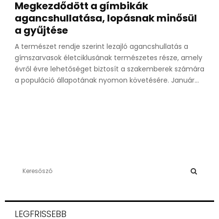
Megkezdődött a gímbikák
agancshullatása, lopásnak minősül
a gyűjtése
A természet rendje szerint lezajló agancshullatás a
gímszarvasok életciklusának természetes része, amely
évről évre lehetőséget biztosít a szakemberek számára
a populáció állapotának nyomon követésére. Január...
S
e
a
S
r
c
E
LEGFRISSEBB
h