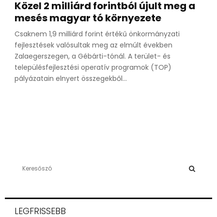
Közel 2 milliárd forintból újult meg a
mesés magyar tó környezete
Csaknem 1,9 milliárd forint értékű önkormányzati
fejlesztések valósultak meg az elmúlt években
Zalaegerszegen, a Gébárti-tónál. A terület- és
településfejlesztési operatív programok (TOP)
pályázatain elnyert összegekből...
S
e
a
S
r
c
E
LEGFRISSEBB
h