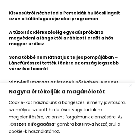
f
A
o
Kisvasútról nézheted a Perseidák hullócsillagait
r
R
ezen a különleges éjszakai programon
:
C
A tűzoltók kiérkezéséig egyedül próbálta
megvédeni a lángoktól a rábízott erdőt a hős
H
magyar erdész
Soha többé nem láthatjuk teljes pompájában –
Láncfűrésszel tették tönkre az ország legszebb
vérszilva fasorát
Víz nélkül maradt az iszonyú hőségben, elhunyt
egy kiránduló a legnépszerűbb horvát
Nagyra értékeljük a magánéletét
hegységben
Cookie-kat használunk a böngészési élmény javítására,
Felbecsülhetetlen értékű honfoglaláskori
személyre szabott hirdetések vagy tartalom
leletegyüttes került elő Pest megyében – videóval
megjelenítésére, valamint forgalmunk elemzésére. Az
„
Összes elfogadása
” gombra kattintva hozzájárul a
cookie-k használatához.