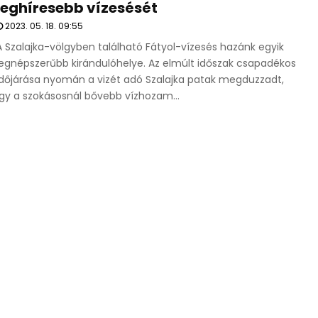
leghíresebb vízesését
2023. 05. 18. 09:55
A Szalajka-völgyben található Fátyol-vízesés hazánk egyik
legnépszerűbb kirándulóhelye. Az elmúlt időszak csapadékos
időjárása nyomán a vizét adó Szalajka patak megduzzadt,
így a szokásosnál bővebb vízhozam...