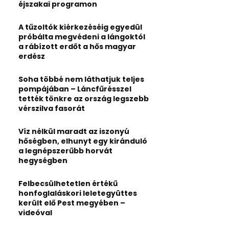
:
éjszakai programon
C
A tűzoltók kiérkezéséig egyedül
H
próbálta megvédeni a lángoktól
a rábízott erdőt a hős magyar
erdész
Soha többé nem láthatjuk teljes
pompájában – Láncfűrésszel
tették tönkre az ország legszebb
vérszilva fasorát
Víz nélkül maradt az iszonyú
hőségben, elhunyt egy kiránduló
a legnépszerűbb horvát
hegységben
Felbecsülhetetlen értékű
honfoglaláskori leletegyüttes
került elő Pest megyében –
videóval