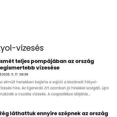
tyol-vízesés
Ismét teljes pompájában az ország
legismertebb vízesése
2025. 11. 17. 08:36
Az elmúlt hetekben bejárta a sajtót a kiszáradt Fátyol-
vízesés híre. Az Egererdő Zrt azonban jó hírekkel szolgált, újra
működik a csodás vízesés. A csapadékos időjárás...
Rég láthattuk ennyire szépnek az ország