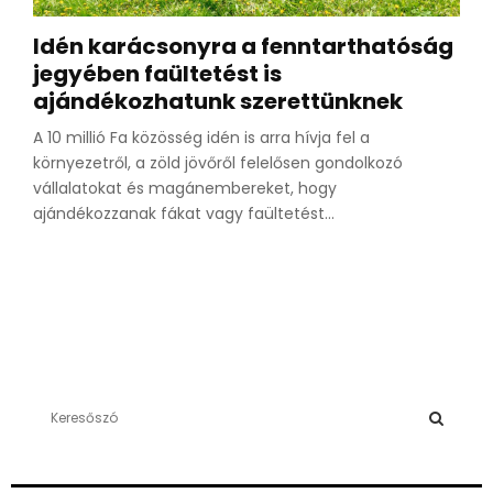
Idén karácsonyra a fenntarthatóság
jegyében faültetést is
ajándékozhatunk szerettünknek
A 10 millió Fa közösség idén is arra hívja fel a
környezetről, a zöld jövőről felelősen gondolkozó
vállalatokat és magánembereket, hogy
ajándékozzanak fákat vagy faültetést...
S
e
a
S
r