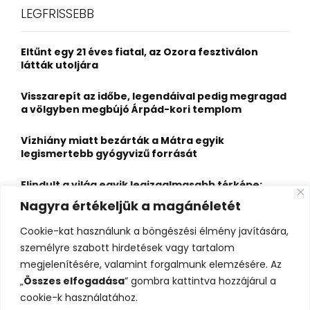
c
E
LEGFRISSEBB
h
f
A
o
Eltűnt egy 21 éves fiatal, az Ozora fesztiválon
r
R
látták utoljára
:
C
Visszarepít az időbe, legendáival pedig megragad
a völgyben megbújó Árpád-kori templom
H
Vízhiány miatt bezárták a Mátra egyik
legismertebb gyógyvizű forrását
Elindult a világ egyik legizgalmasabb térképe:
több mint 6600 várat, kastélyt és erődöt
Nagyra értékeljük a magánéletét
fedezhetsz fel rajta
Cookie-kat használunk a böngészési élmény javítására,
Kigyulladt a Szőke Tisza legendás hajóroncsa,
személyre szabott hirdetések vagy tartalom
nagy erőkkel vonultak a tűzoltók
megjelenítésére, valamint forgalmunk elemzésére. Az
„
Összes elfogadása
” gombra kattintva hozzájárul a
cookie-k használatához.