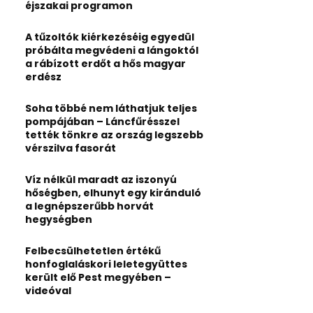
:
éjszakai programon
C
A tűzoltók kiérkezéséig egyedül
H
próbálta megvédeni a lángoktól
a rábízott erdőt a hős magyar
erdész
Soha többé nem láthatjuk teljes
pompájában – Láncfűrésszel
tették tönkre az ország legszebb
vérszilva fasorát
Víz nélkül maradt az iszonyú
hőségben, elhunyt egy kiránduló
a legnépszerűbb horvát
hegységben
Felbecsülhetetlen értékű
honfoglaláskori leletegyüttes
került elő Pest megyében –
videóval