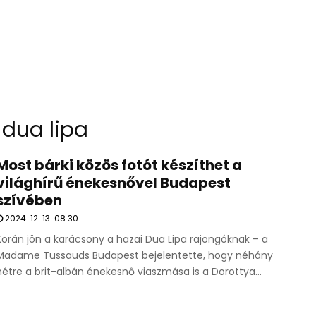
dua lipa
Most bárki közös fotót készíthet a
világhírű énekesnővel Budapest
szívében
2024. 12. 13. 08:30
Korán jön a karácsony a hazai Dua Lipa rajongóknak – a
Madame Tussauds Budapest bejelentette, hogy néhány
hétre a brit-albán énekesnő viaszmása is a Dorottya...