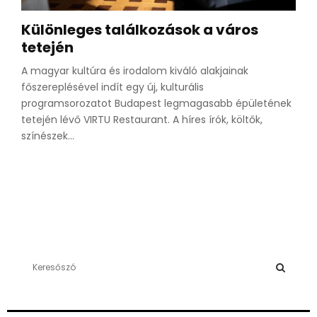
Különleges találkozások a város
tetején
A magyar kultúra és irodalom kiváló alakjainak
főszereplésével indít egy új, kulturális
programsorozatot Budapest legmagasabb épületének
tetején lévő VIRTU Restaurant. A híres írók, költők,
színészek...
S
e
a
S
r