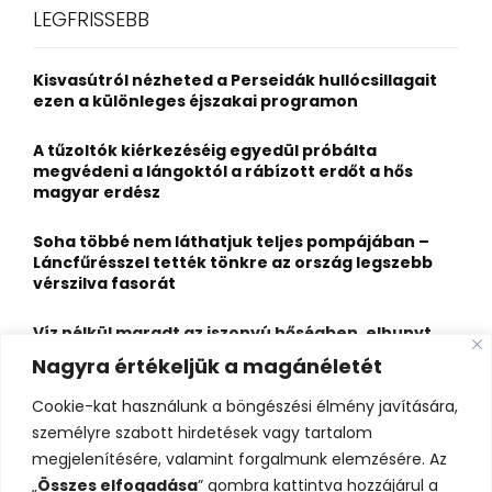
c
E
LEGFRISSEBB
h
f
A
o
Kisvasútról nézheted a Perseidák hullócsillagait
r
R
ezen a különleges éjszakai programon
:
C
A tűzoltók kiérkezéséig egyedül próbálta
megvédeni a lángoktól a rábízott erdőt a hős
H
magyar erdész
Soha többé nem láthatjuk teljes pompájában –
Láncfűrésszel tették tönkre az ország legszebb
vérszilva fasorát
Víz nélkül maradt az iszonyú hőségben, elhunyt
egy kiránduló a legnépszerűbb horvát
Nagyra értékeljük a magánéletét
hegységben
Cookie-kat használunk a böngészési élmény javítására,
Felbecsülhetetlen értékű honfoglaláskori
személyre szabott hirdetések vagy tartalom
leletegyüttes került elő Pest megyében – videóval
megjelenítésére, valamint forgalmunk elemzésére. Az
„
Összes elfogadása
” gombra kattintva hozzájárul a