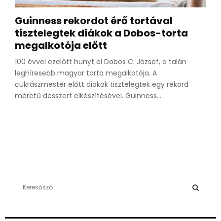
Guinness rekordot érő tortával
tisztelegtek diákok a Dobos-torta
megalkotója előtt
100 évvel ezelőtt hunyt el Dobos C. József, a talán
leghíresebb magyar torta megalkotója. A
cukrászmester előtt diákok tisztelegtek egy rekord
méretű desszert elkészítésével. Guinness...
S
e
a
S
r