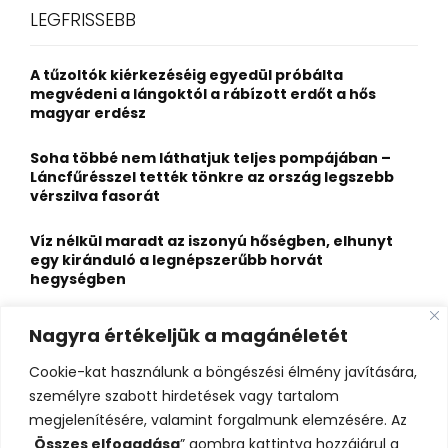
c
E
LEGFRISSEBB
h
f
A
o
A tűzoltók kiérkezéséig egyedül próbálta
r
R
megvédeni a lángoktól a rábízott erdőt a hős
:
magyar erdész
C
Soha többé nem láthatjuk teljes pompájában –
H
Láncfűrésszel tették tönkre az ország legszebb
vérszilva fasorát
Víz nélkül maradt az iszonyú hőségben, elhunyt
egy kiránduló a legnépszerűbb horvát
hegységben
Felbecsülhetetlen értékű honfoglaláskori
Nagyra értékeljük a magánéletét
leletegyüttes került elő Pest megyében – videóval
Cookie-kat használunk a böngészési élmény javítására,
Eltűnt egy 21 éves fiatal, az Ozora fesztiválon
személyre szabott hirdetések vagy tartalom
látták utoljára
megjelenítésére, valamint forgalmunk elemzésére. Az
„
Összes elfogadása
” gombra kattintva hozzájárul a