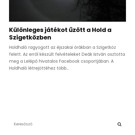
Különleges játékot űzött a Hold a
Szigetközben
Holdhaló ragyogott az éjszakai órákban a Szigetköz
felett. Az erről készült felvételeket Deák István osztotta
meg a Lelépő hivatalos Facebook csoportjában. A
Holdhaló létrejöttéhez több...
S
e
a