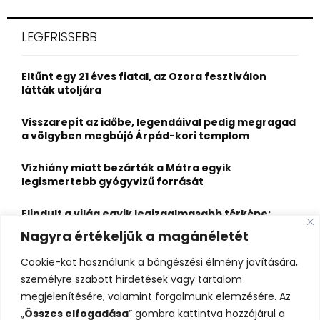
S
r
c
E
LEGFRISSEBB
h
f
A
o
Eltűnt egy 21 éves fiatal, az Ozora fesztiválon
r
R
látták utoljára
:
C
Visszarepít az időbe, legendáival pedig megragad
a völgyben megbújó Árpád-kori templom
H
Vízhiány miatt bezárták a Mátra egyik
legismertebb gyógyvizű forrását
Elindult a világ egyik legizgalmasabb térképe:
több mint 6600 várat, kastélyt és erődöt
Nagyra értékeljük a magánéletét
fedezhetsz fel rajta
Cookie-kat használunk a böngészési élmény javítására,
Kigyulladt a Szőke Tisza legendás hajóroncsa,
személyre szabott hirdetések vagy tartalom
nagy erőkkel vonultak a tűzoltók
megjelenítésére, valamint forgalmunk elemzésére. Az
„
Összes elfogadása
” gombra kattintva hozzájárul a