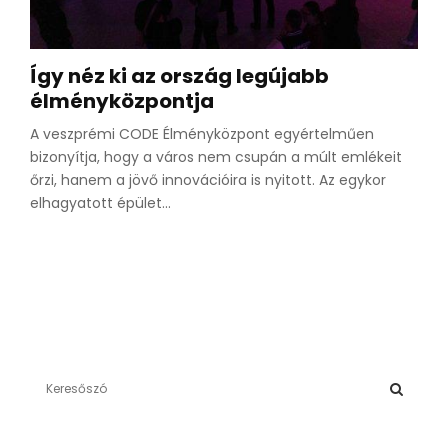
Így néz ki az ország legújabb
élményközpontja
A veszprémi CODE Élményközpont egyértelműen
bizonyítja, hogy a város nem csupán a múlt emlékeit
őrzi, hanem a jövő innovációira is nyitott. Az egykor
elhagyatott épület...
S
e
a
S
r