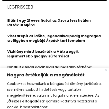
c
E
LEGFRISSEBB
h
f
A
o
Eltűnt egy 21 éves fiatal, az Ozora fesztiválon
r
R
látták utoljára
:
C
Visszarepít az időbe, legendáival pedig megragad
a völgyben megbújó Árpád-kori templom
H
Vízhiány miatt bezárták a Mátra egyik
legismertebb gyógyvizű forrását
Elindult a világ egyik legizgalmasabb térképe:
több mint 6600 várat, kastélyt és erődöt
Nagyra értékeljük a magánéletét
fedezhetsz fel rajta
Cookie-kat használunk a böngészési élmény javítására,
Kigyulladt a Szőke Tisza legendás hajóroncsa,
személyre szabott hirdetések vagy tartalom
nagy erőkkel vonultak a tűzoltók
megjelenítésére, valamint forgalmunk elemzésére. Az
„
Összes elfogadása
” gombra kattintva hozzájárul a
cookie-k használatához.