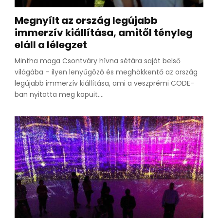
Megnyílt az ország legújabb
immerzív kiállítása, amitől tényleg
eláll a lélegzet
Mintha maga Csontváry hívna sétára saját belső
világába – ilyen lenyűgöző és meghökkentő az ország
legújabb immerzív kiállítása, ami a veszprémi CODE-
ban nyitotta meg kapuit....