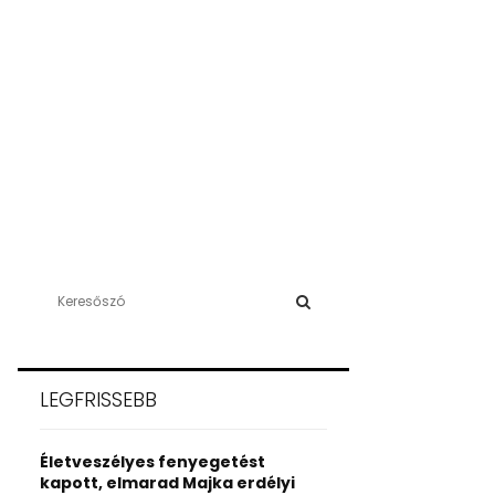
S
e
a
S
r
c
E
LEGFRISSEBB
h
f
A
o
Életveszélyes fenyegetést
r
R
kapott, elmarad Majka erdélyi