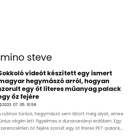
mino steve
Sokkoló videót készített egy ismert
magyar hegymászó arról, hogyan
szorult egy öt literes műanyag palack
egy őz fejére
2023. 07. 05. 10:59
A rutinos túrázó, hegymászó sem látott még olyat, amire
június végén lett figyelmes a dunavarsányi erdőben. Egy
szerencsétlen őz fejére szorult egy öt literes PET-palack,...