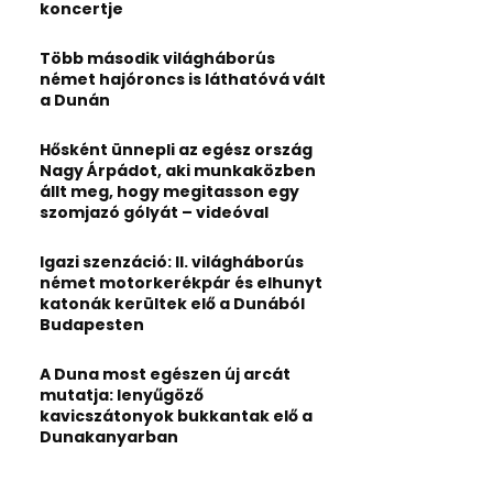
:
koncertje
C
Több második világháborús
H
német hajóroncs is láthatóvá vált
a Dunán
Hősként ünnepli az egész ország
Nagy Árpádot, aki munkaközben
állt meg, hogy megitasson egy
szomjazó gólyát – videóval
Igazi szenzáció: II. világháborús
német motorkerékpár és elhunyt
katonák kerültek elő a Dunából
Budapesten
A Duna most egészen új arcát
mutatja: lenyűgöző
kavicszátonyok bukkantak elő a
Dunakanyarban