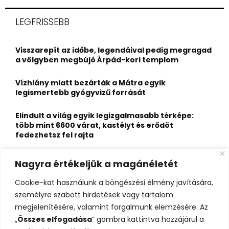
r
c
E
LEGFRISSEBB
h
f
A
o
Visszarepít az időbe, legendáival pedig megragad
r
R
a völgyben megbújó Árpád-kori templom
:
C
Vízhiány miatt bezárták a Mátra egyik
legismertebb gyógyvizű forrását
H
Elindult a világ egyik legizgalmasabb térképe:
több mint 6600 várat, kastélyt és erődöt
fedezhetsz fel rajta
Kigyulladt a Szőke Tisza legendás hajóroncsa,
Nagyra értékeljük a magánéletét
nagy erőkkel vonultak a tűzoltók
Cookie-kat használunk a böngészési élmény javítására,
Életveszélyes fenyegetést kapott, elmarad Majka
személyre szabott hirdetések vagy tartalom
erdélyi koncertje
megjelenítésére, valamint forgalmunk elemzésére. Az
„
Összes elfogadása
” gombra kattintva hozzájárul a