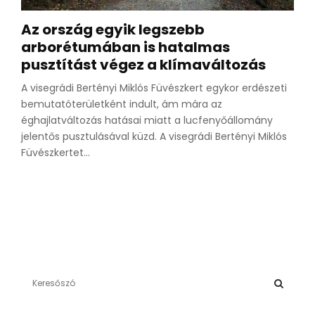
Az ország egyik legszebb
arborétumában is hatalmas
pusztítást végez a klímaváltozás
A visegrádi Bertényi Miklós Füvészkert egykor erdészeti
bemutatóterületként indult, ám mára az
éghajlatváltozás hatásai miatt a lucfenyőállomány
jelentős pusztulásával küzd. A visegrádi Bertényi Miklós
Füvészkertet...
S
e
a
S