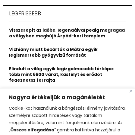
r
c
E
LEGFRISSEBB
h
f
A
o
Visszarepít az időbe, legendáival pedig megragad
r
R
a völgyben megbújó Árpád-kori templom
:
C
Vízhiány miatt bezárták a Mátra egyik
legismertebb gyógyvizű forrását
H
Elindult a világ egyik legizgalmasabb térképe:
több mint 6600 várat, kastélyt és erődöt
fedezhetsz fel rajta
Kigyulladt a Szőke Tisza legendás hajóroncsa,
Nagyra értékeljük a magánéletét
nagy erőkkel vonultak a tűzoltók
Cookie-kat használunk a böngészési élmény javítására,
Életveszélyes fenyegetést kapott, elmarad Majka
személyre szabott hirdetések vagy tartalom
erdélyi koncertje
megjelenítésére, valamint forgalmunk elemzésére. Az
„
Összes elfogadása
” gombra kattintva hozzájárul a