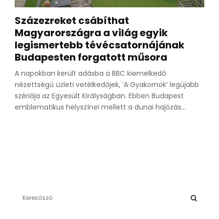
Százezreket csábíthat
Magyarországra a világ egyik
legismertebb tévécsatornájának
Budapesten forgatott műsora
A napokban került adásba a BBC kiemelkedő
nézettségű üzleti vetélkedőjek, ’A Gyakornok’ legújabb
szériája az Egyesült Királyságban. Ebben Budapest
emblematikus helyszínei mellett a dunai hajózás...
S
e
a
S