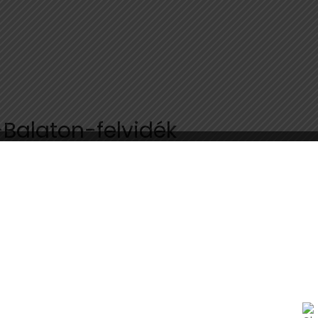
Balaton-felvidék
világ legjelentősebb 200 földtani
örökségi helyszíne közé választották a
Bakony-Balaton-felvidék egykori
vulkáni mezőjét
2024. 08. 31. 09:03
A Nemzetközi Földtudományi Unió (IUGS) a világ
legjelentősebb 200 földtani örökségi helyszíne közé
választotta a Bakony-Balaton-felvidék plio-pleisztocén kori
freatomagmás monogenetikus vulkáni mezőjének fordított