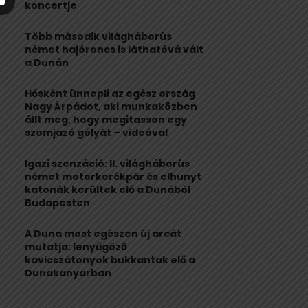
:
koncertje
C
Több második világháborús
H
német hajóroncs is láthatóvá vált
a Dunán
Hősként ünnepli az egész ország
Nagy Árpádot, aki munkaközben
állt meg, hogy megitasson egy
szomjazó gólyát – videóval
Igazi szenzáció: II. világháborús
német motorkerékpár és elhunyt
katonák kerültek elő a Dunából
Budapesten
A Duna most egészen új arcát
mutatja: lenyűgöző
kavicszátonyok bukkantak elő a
Dunakanyarban