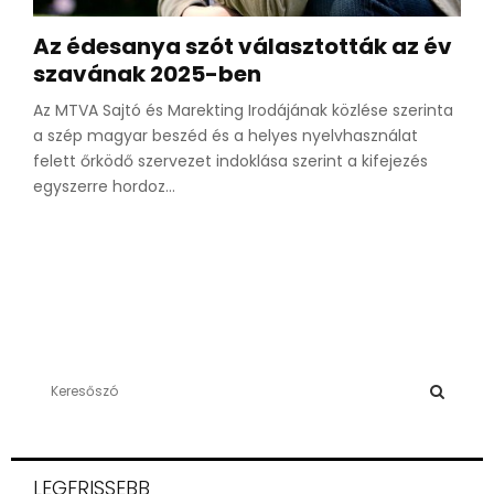
Az édesanya szót választották az év
szavának 2025-ben
Az MTVA Sajtó és Marekting Irodájának közlése szerinta
a szép magyar beszéd és a helyes nyelvhasználat
felett őrködő szervezet indoklása szerint a kifejezés
egyszerre hordoz...
S
e
a
S
r
c
E
LEGFRISSEBB