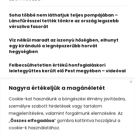
h
f
A
o
Soha többé nem láthatjuk teljes pompájában –
r
R
Láncfűrésszel tették tönkre az ország legszebb
:
vérszilva fasorát
C
Víz nélkül maradt az iszonyú hőségben, elhunyt
H
egy kiránduló a legnépszerűbb horvát
hegységben
Felbecsülhetetlen értékű honfoglaláskori
leletegyüttes került elő Pest megyében – videóval
Eltűnt egy 21 éves fiatal, az Ozora fesztiválon
Nagyra értékeljük a magánéletét
látták utoljára
Cookie-kat használunk a böngészési élmény javítására,
Visszarepít az időbe, legendáival pedig megragad
személyre szabott hirdetések vagy tartalom
a völgyben megbújó Árpád-kori templom
megjelenítésére, valamint forgalmunk elemzésére. Az
„
Összes elfogadása
” gombra kattintva hozzájárul a
cookie-k használatához.