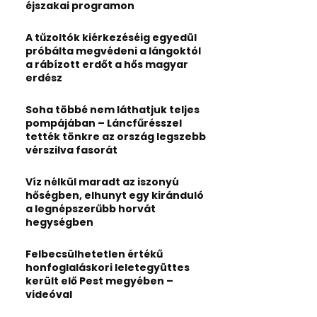
:
éjszakai programon
C
A tűzoltók kiérkezéséig egyedül
H
próbálta megvédeni a lángoktól
a rábízott erdőt a hős magyar
erdész
Soha többé nem láthatjuk teljes
pompájában – Láncfűrésszel
tették tönkre az ország legszebb
vérszilva fasorát
Víz nélkül maradt az iszonyú
hőségben, elhunyt egy kiránduló
a legnépszerűbb horvát
hegységben
Felbecsülhetetlen értékű
honfoglaláskori leletegyüttes
került elő Pest megyében –
videóval