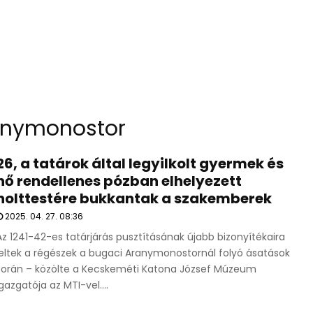
anymonostor
26, a tatárok által legyilkolt gyermek és
nő rendellenes pózban elhelyezett
holttestére bukkantak a szakemberek
2025. 04. 27. 08:36
Az 1241-42-es tatárjárás pusztításának újabb bizonyítékaira
leltek a régészek a bugaci Aranymonostornál folyó ásatások
során – közölte a Kecskeméti Katona József Múzeum
igazgatója az MTI-vel....