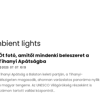
bient lights
Öt fotó, amitől mindenki beleszeret a
Tihanyi Apátságba
2023. 07. 07. 10:13
Tihanyi Apátság a Balaton keleti partján, a Tihanyi-
félszigeten magasodik, ahonnan varázslatos panoráma nyílik
a magyar tengerre. Az UNESCO Világörökség részeként is
számon tartott vallási központról...