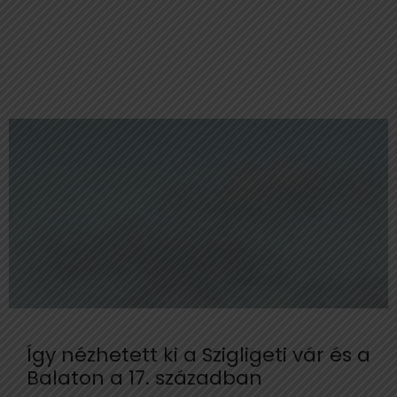
Így nézhetett ki a Szigligeti vár és a
Balaton a 17. században