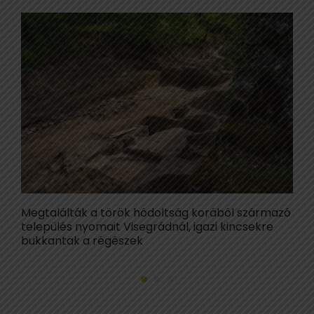
Megtalálták a török hódoltság korából származó
F
település nyomait Visegrádnál, igazi kincsekre
l
bukkantak a régészek