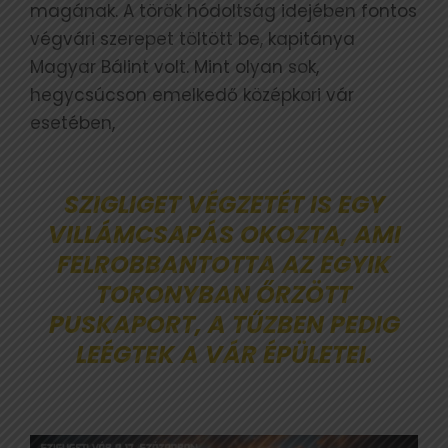
magának. A török hódoltság idejében fontos
végvári szerepet töltött be, kapitánya
Magyar Bálint volt. Mint olyan sok,
hegycsúcson emelkedő középkori vár
esetében,
SZIGLIGET VÉGZETÉT IS EGY
VILLÁMCSAPÁS OKOZTA, AMI
FELROBBANTOTTA AZ EGYIK
TORONYBAN ŐRZÖTT
PUSKAPORT, A TŰZBEN PEDIG
LEÉGTEK A VÁR ÉPÜLETEI.