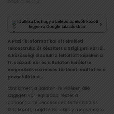
2025. 09. 09. 09:15
Itt állítsa be, hogy a Lelépő az elsők között
›
legyen a Google-találatokban!
A Pazirik Informatikai Kft elméleti
rekonstrukciót készített a Szigligeti várról.
A közösségi oldalukra feltöltött képeken a
17. századi vár és a Balaton kel életre
megmutatva a mesés történeti múltat és a
pazar kilátást.
Mint ismert, a Balaton-felvidéken álló
szigligeti vár legkorábbi részét a
pannonhalmi bencések építették 1260 és
1262 között, majd IV. Béla király megszerezte