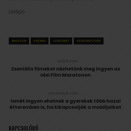
Lelépő
BALATON
PAZIRIK
SZIGLIGET
SZIGLIGETI VÁR
ELŐZŐ CIKK
Zseniális filmeket nézhetünk meg ingyen az
idei Film Maratonon
KÖVETKEZŐ CIKK
Ismét ingyen ehetnek a gyerekek több hazai
étteremben is, ha kikapcsolják a mobiljaikat
KAPCSOLÓDÓ