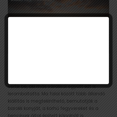
Nem csoda, hogy a török hódoltság után a
vár elvesztette harcászati jelentőségét, az
utolsó szöget a koporsójába pedig I. Lipót
verte be, aki más várakkal együtt ezt is
leromboltatta. Ma falai között több állandó
kiállítás is megtekinthető, bemutatják a
barokk konyját, a korhű fegyvereket és a
bencések által épített kápolnát is.