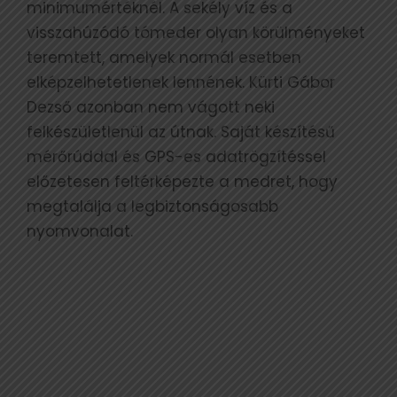
minimumértéknél. A sekély víz és a
visszahúzódó tómeder olyan körülményeket
teremtett, amelyek normál esetben
elképzelhetetlenek lennének. Kürti Gábor
Dezső azonban nem vágott neki
felkészületlenül az útnak. Saját készítésű
mérőrúddal és GPS-es adatrögzítéssel
előzetesen feltérképezte a medret, hogy
megtalálja a legbiztonságosabb
nyomvonalat.