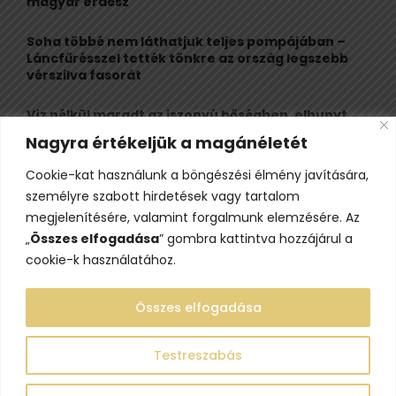
magyar erdész
Soha többé nem láthatjuk teljes pompájában –
Láncfűrésszel tették tönkre az ország legszebb
vérszilva fasorát
Víz nélkül maradt az iszonyú hőségben, elhunyt
egy kiránduló a legnépszerűbb horvát
Nagyra értékeljük a magánéletét
hegységben
Cookie-kat használunk a böngészési élmény javítására,
Felbecsülhetetlen értékű honfoglaláskori
személyre szabott hirdetések vagy tartalom
leletegyüttes került elő Pest megyében – videóval
megjelenítésére, valamint forgalmunk elemzésére. Az
„
Összes elfogadása
” gombra kattintva hozzájárul a
cookie-k használatához.
Összes elfogadása
Testreszabás
@2023 - www.lelepo.hu. Minden jog fenntartva.