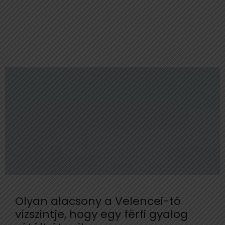
Olyan alacsony a Velencei-tó
vízszintje, hogy egy férfi gyalog