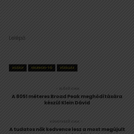
Lelépő
ASZÁLY
VELENCEI-TÓ
VÍZÁLLÁS
ELŐZŐ CIKK
A 8051 méteres Broad Peak meghódítására
készül Klein Dávid
KÖVETKEZŐ CIKK
A tudatos nők kedvence lesz a most megújult