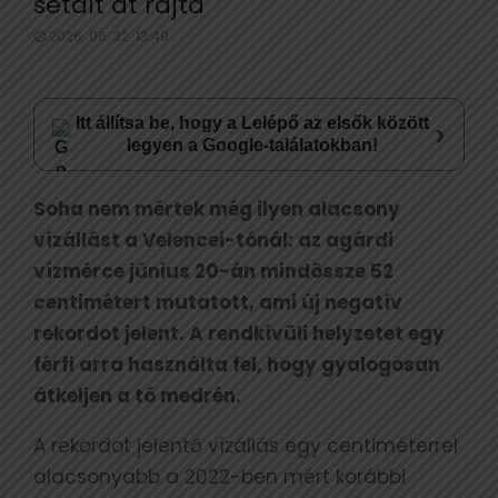
sétált át rajta
2026. 06. 22. 13:49
Itt állítsa be, hogy a Lelépő az elsők között
›
legyen a Google-találatokban!
Soha nem mértek még ilyen alacsony
vízállást a Velencei-tónál: az agárdi
vízmérce június 20-án mindössze 52
centimétert mutatott, ami új negatív
rekordot jelent. A rendkívüli helyzetet egy
férfi arra használta fel, hogy gyalogosan
átkeljen a tó medrén.
A rekordot jelentő vízállás egy centiméterrel
alacsonyabb a 2022-ben mért korábbi