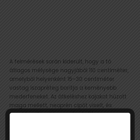
A felmérések során kiderült, hogy a tó
átlagos mélysége nagyjából 110 centiméter,
amelyből helyenként 15–30 centiméter
vastag iszapréteg borítja a keményebb
mederfeneket. Az átkeléshez kajakot húzott
maga mellett, neoprén cipőt viselt, és
mentőmellényt is magával vitt arra az
esetre, ha váratlanul mélyebb szakaszba
érne. A megfelelő útvonalat végül a vízhiány