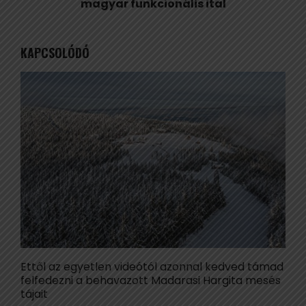
magyar funkcionális ital
KAPCSOLÓDÓ
Ettől az egyetlen videótól azonnal kedved támad
V
felfedezni a behavazott Madarasi Hargita mesés
e
tájait