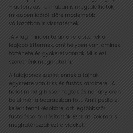
– autentikus formában is megtalálhatók,
miközben időről időre modernebb
változatban is visszatérnek.
„A világ minden táján arra építenek a
legjobb éttermek, ami helyben van, aminek
története és gyökerei vannak. Mi is ezt
szeretnénk megmutatni.”
A tulajdonos szerint ennek a tájnak
egyszerre van friss és füstös karaktere: „A
halat mindig frissen fogták és néhány órán
belül már a bográcsban főtt. Amit pedig el
kellett tenni későbbre, azt legtöbbször
füstöléssel tartósították. Ezek az ízek ma is
meghatározzák ezt a vidéket.”