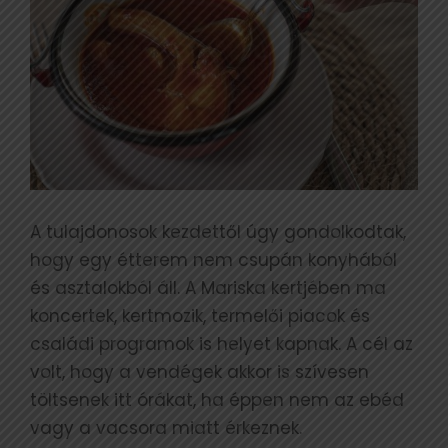
A tulajdonosok kezdettől úgy gondolkodtak,
hogy egy étterem nem csupán konyhából
és asztalokból áll. A Mariska kertjében ma
koncertek, kertmozik, termelői piacok és
családi programok is helyet kapnak. A cél az
volt, hogy a vendégek akkor is szívesen
töltsenek itt órákat, ha éppen nem az ebéd
vagy a vacsora miatt érkeznek.