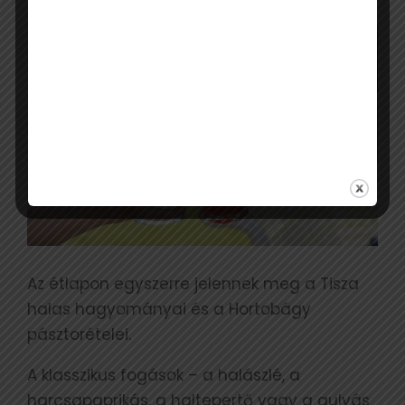
Az étlapon egyszerre jelennek meg a Tisza
halas hagyományai és a Hortobágy
pásztorételei.
A klasszikus fogások – a halászlé, a
harcsapaprikás, a haltepertő vagy a gulyás