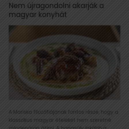
Nem újragondolni akarják a
magyar konyhát
A Mariska filozófiájának fontos része, hogy a
klasszikus magyar ételeket nem szeretné
mindenáron átírni. A hangsúly inkább a