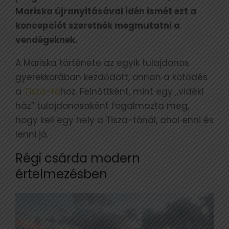
Mariska újranyitásával idén ismét ezt a
koncepciót szeretnék megmutatni a
vendégeknek.
A Mariska története az egyik tulajdonos
gyerekkorában kezdődött, onnan a kötődés
a
Tisza-tó
hoz. Felnőttként, mint egy „vidéki
ház” tulajdonosaként fogalmazta meg,
hogy kell egy hely a Tisza-tónál, ahol enni és
lenni jó.
Régi csárda modern
értelmezésben