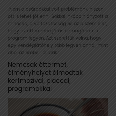
„Nem a csárdákkal volt problémánk, hiszen
ott is lehet jót enni. Sokkal inkább hiányzott a
minőség, a változatosság és az a szemlélet,
hogy az étterembe járás önmagában is
program legyen. Azt szerettük volna, hogy
egy vendéglátóhely több legyen annál, mint
ahol az ember jól lakik.”
Nemcsak éttermet,
élményhelyet álmodtak
kertmozival, piaccal,
programokkal