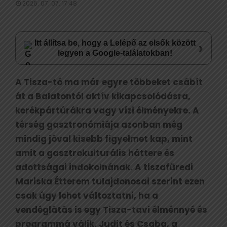
2026. 07. 07. 17:48
Itt állítsa be, hogy a Lelépő az elsők között
›
legyen a Google-találatokban!
A Tisza-tó ma már egyre többeket csábít
át a Balatontól aktív kikapcsolódásra,
kerékpártúrákra vagy vízi élményekre. A
térség gasztronómiája azonban még
mindig jóval kisebb figyelmet kap, mint
amit a gasztrokulturális háttere és
adottságai indokolnának. A tiszafüredi
Mariska Étterem tulajdonosai szerint ezen
csak úgy lehet változtatni, ha a
vendéglátás is egy Tisza-tavi élménnyé és
programmá válik. Judit és Csaba, a