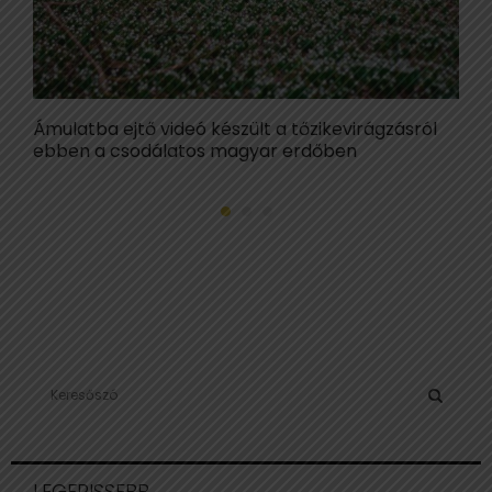
Ámulatba ejtő videó készült a tőzikevirágzásról
S
ebben a csodálatos magyar erdőben
a
S
e
a
S
r
c
E
LEGFRISSEBB