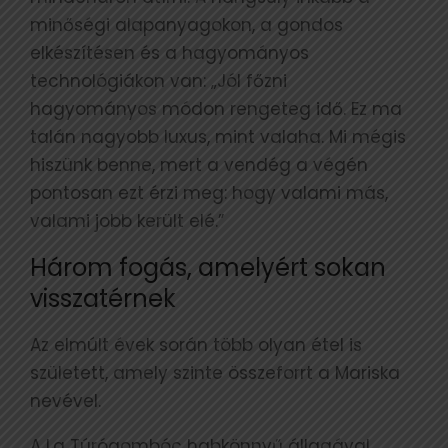
minőségi alapanyagokon, a gondos
elkészítésen és a hagyományos
technológiákon van: „Jól főzni
hagyományos módon rengeteg idő. Ez ma
talán nagyobb luxus, mint valaha. Mi mégis
hiszünk benne, mert a vendég a végén
pontosan ezt érzi meg: hogy valami más,
valami jobb került elé.”
Három fogás, amelyért sokan
visszatérnek
Az elmúlt évek során több olyan étel is
született, amely szinte összeforrt a Mariska
nevével.
A La Túrógombóc habkönnyű állagával,