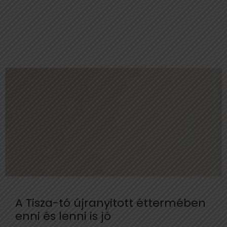
A Tisza-tó újranyitott éttermében
enni és lenni is jó