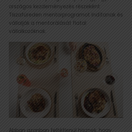
országos kezdeményezés részeként
Tiszafüreden mentorprogramot indítanak és
vállalják a mentorálását fiatal
vállalkozóknak.
Abban azonban feltétlenül hisznek, hogy