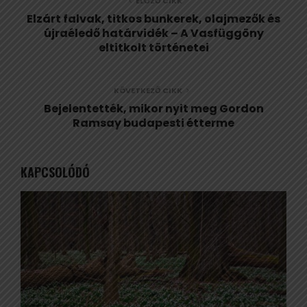
ELŐZŐ CIKK
Elzárt falvak, titkos bunkerek, olajmezők és
újraéledő határvidék – A Vasfüggöny
eltitkolt történetei
KÖVETKEZŐ CIKK
Bejelentették, mikor nyit meg Gordon
Ramsay budapesti étterme
KAPCSOLÓDÓ