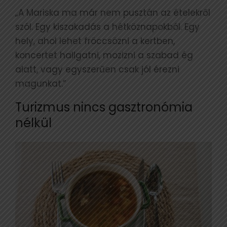
„A Mariska ma már nem pusztán az ételekről
szól. Egy kiszakadás a hétköznapokból. Egy
hely, ahol lehet fröccsözni a kertben,
koncertet hallgatni, mozizni a szabad ég
alatt, vagy egyszerűen csak jól érezni
magunkat.”
Turizmus nincs gasztronómia
nélkül