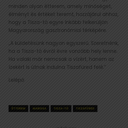
minden olyan étterem, amely minőséget,
élményt és értéket teremt, hozzájárul ahhoz,
hogy a Tisza-tó egyre inkább felkerüljön
Magyarország gasztronómiai térképére.
„A küldetésünk nagyon egyszerű. Szeretnénk,
ha a Tisza-tó évről évre vonzóbb hely lenne.
Ha valaki már nemcsak a vízért, hanem az
ízekért is útnak indulna Tiszafüred felé.”
Lelépő
ÉTTEREM
MARISKA
TISZA-TÓ
TISZAFÜRED