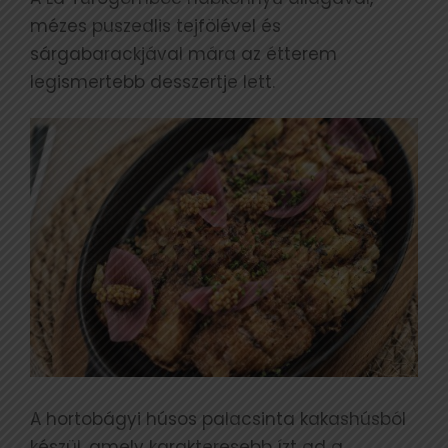
mézes puszedlis tejfölével és
sárgabarackjával mára az étterem
legismertebb desszertje lett.
A hortobágyi húsos palacsinta kakashúsból
készül, amely karakteresebb ízt ad a