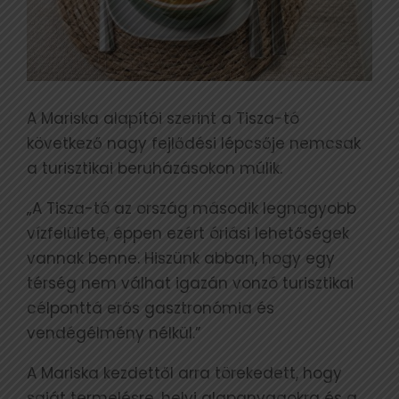
A Mariska alapítói szerint a Tisza-tó
következő nagy fejlődési lépcsője nemcsak
a turisztikai beruházásokon múlik.
„A Tisza-tó az ország második legnagyobb
vízfelülete, éppen ezért óriási lehetőségek
vannak benne. Hiszünk abban, hogy egy
térség nem válhat igazán vonzó turisztikai
célponttá erős gasztronómia és
vendégélmény nélkül.”
A Mariska kezdettől arra törekedett, hogy
saját termelésre, helyi alapanyagokra és a