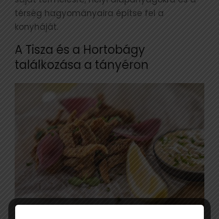
térség hagyományaira építse fel a
konyháját.
A Tisza és a Hortobágy
találkozása a tányéron