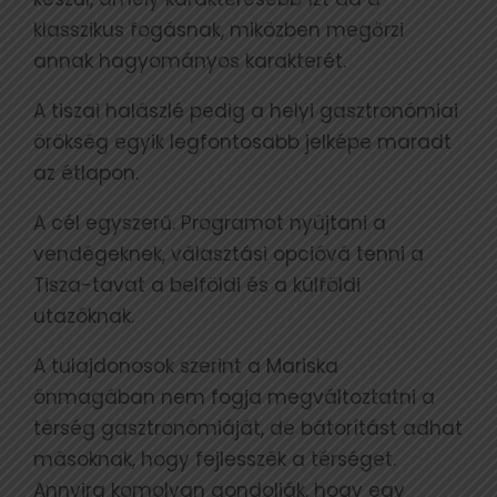
klasszikus fogásnak, miközben megőrzi
annak hagyományos karakterét.
A tiszai halászlé pedig a helyi gasztronómiai
örökség egyik legfontosabb jelképe maradt
az étlapon.
A cél egyszerű. Programot nyújtani a
vendégeknek, választási opcióvá tenni a
Tisza-tavat a belföldi és a külföldi
utazóknak.
A tulajdonosok szerint a Mariska
önmagában nem fogja megváltoztatni a
térség gasztronómiáját, de bátorítást adhat
másoknak, hogy fejlesszék a térséget.
Annyira komolyan gondolják, hogy egy