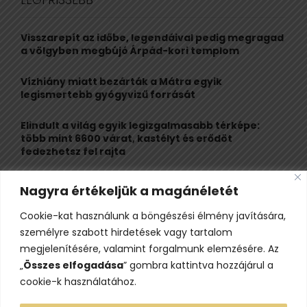
h
f
A
o
Visszarepít az időbe, legendáival pedig megragad
r
R
a völgyben megbújó Árpád-kori templom
:
C
Vízhiány miatt bezárták a Mátra egyik
legismertebb gyógyvizű forrását
H
Elindult a világ egyik legizgalmasabb térképe:
több mint 6600 várat, kastélyt és erődöt
fedezhetsz fel rajta
Kigyulladt a Szőke Tisza legendás hajóroncsa,
Nagyra értékeljük a magánéletét
nagy erőkkel vonultak a tűzoltók
Cookie-kat használunk a böngészési élmény javítására,
Életveszélyes fenyegetést kapott, elmarad Majka
személyre szabott hirdetések vagy tartalom
erdélyi koncertje
megjelenítésére, valamint forgalmunk elemzésére. Az
„
Összes elfogadása
” gombra kattintva hozzájárul a
cookie-k használatához.