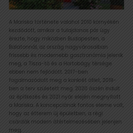
A Mariska története valahol 2010 környékén
kezdődött, amikor a tulajdonos pár úgy
érezte, hogy miközben Budapesten, a
Balatonnál, az ország nagyvárosaiban
frissebb és modernebb gasztronómia jelenik
meg, a Tisza-tó és a Hortobágy térsége
ebben nem fejlődött. 2017-ben
fogalmazódott meg a konkrét ötlet, 2019-
ben a terv született meg. 2020 őszén indult
az építkezés és 2021 nyár elején megnyitott
a Mariska. A koncepciónak fontos eleme volt,
hogy az étterem új épületben, a régi
csárdák modern átértelmezésében jelenjen
meg.