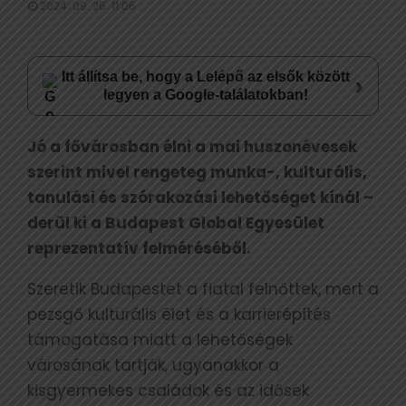
2024. 09. 26. 11:06
Itt állítsa be, hogy a Lelépő az elsők között
›
legyen a Google-találatokban!
Jó a fővárosban élni a mai huszonévesek
szerint mivel rengeteg munka-, kulturális,
tanulási és szórakozási lehetőséget kínál –
derül ki a Budapest Global Egyesület
reprezentatív felméréséből.
Szeretik Budapestet a fiatal felnőttek, mert a
pezsgő kulturális élet és a karrierépítés
támogatása miatt a lehetőségek
városának tartják, ugyanakkor a
kisgyermekes családok és az idősek