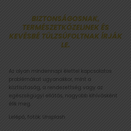
BIZTONSÁGOSNAK,
TERMÉSZETKÖZELINEK ÉS
KEVÉSBÉ TÚLZSÚFOLTNAK ÍRJÁK
LE.
Az olyan mindennapi élettel kapcsolatos
problémákat ugyanakkor, mint a
köztisztaság, a rendezettség vagy az
egészségügyi ellátás, nagyobb kihívásként
élik meg.
Lelépő, fotók: Unsplash