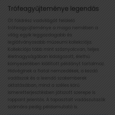
Trófeagyűjteménye legendás
Öt földrész vadvilágát felölelő
trófeagyűjteménye a maga nemében a
világ egyik leggazdagabb és
leglátványosabb múzeumi kollekciója.
Kollekciója több mint száznyolcvan, teljes
életnagyságában kidolgozott, élethű
környezetében kiállított példányt tartalmaz.
Hidvéginek a fiatal nemzedékek, a kezdő
vadászok és a leendő szakemberek
oktatásában, mind a széles körű
ismeretterjesztésben játszott szerepe is
roppant jelentős. A tapasztalt vadászutazók
számára pedig példamutató is.