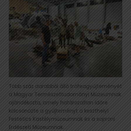
Több száz darabból álló trófeagyűjteményét
a Magyar Természettudományi Múzeumnak
ajándékozta, amely határozatlan időre
kölcsönözte a gyűjteményt a keszthelyi
Festetics Kastélymúzeumnak és a soproni
Erdészeti Múzeumnak.