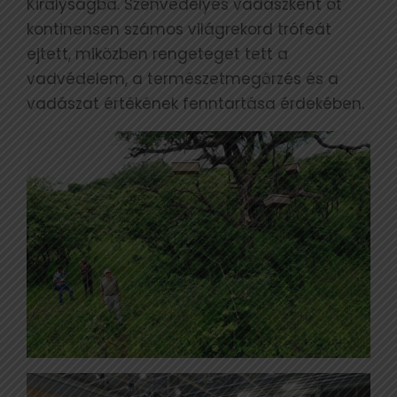
Királyságba. Szenvedélyes vadászként öt
kontinensen számos világrekord trófeát
ejtett, miközben rengeteget tett a
vadvédelem, a természetmegőrzés és a
vadászat értékének fenntartása érdekében.