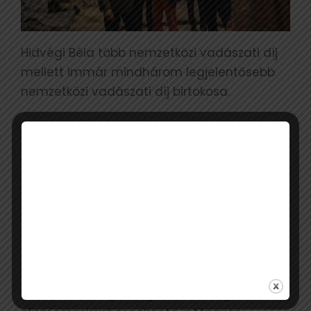
Hidvégi Béla több nemzetközi vadászati díj
mellett immár mindhárom legjelentősebb
nemzetközi vadászati díj birtokosa.
2016-BAN PANTHEON-DÍJAT,
2021-BEN CONKLIN-DÍJAT
KAPOTT, MOST PEDIG
ÁTVEHETTE A WEATHERBY-
DÍJAT.
2013-ban pedig addigi munkássága