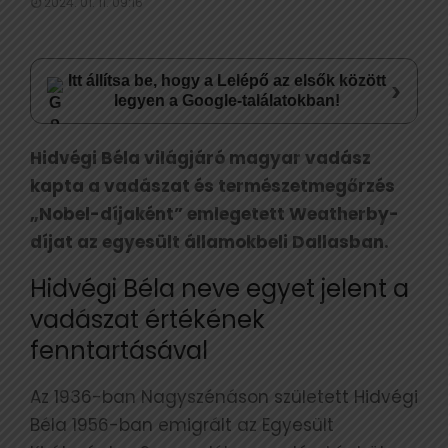
2024. 01. 11. 09:16
Itt állítsa be, hogy a Lelépő az elsők között
›
legyen a Google-találatokban!
Hidvégi Béla világjáró magyar vadász
kapta a vadászat és természetmegőrzés
„Nobel-díjaként” emlegetett Weatherby-
díjat az egyesült államokbeli Dallasban.
Hidvégi Béla neve egyet jelent a
vadászat értékének
fenntartásával
Az 1936-ban Nagyszénáson született Hidvégi
Béla 1956-ban emigrált az Egyesült