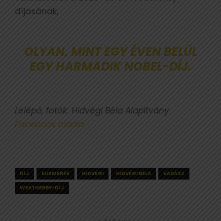
díjasának,
OLYAN, MINT EGY ÉVEN BELÜL
EGY HARMADIK
NOBEL-DÍJ
.
Lelépő, fotók: Hidvégi Béla Alapítvány
Facebook oldala
DÍJ
ELISMERÉS
HIDVÉGI
HIDVÉGI BÉLA
VADÁSZ
WEATHERBY-DÍJ