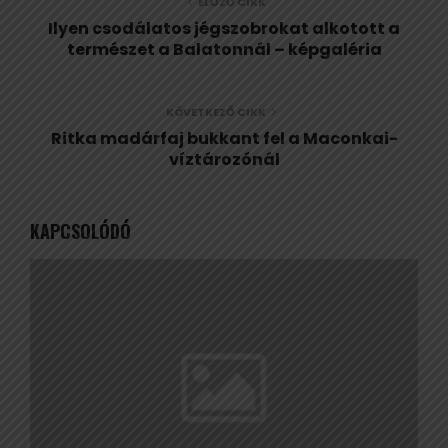
ELŐZŐ CIKK
Ilyen csodálatos jégszobrokat alkotott a
természet a Balatonnál – képgaléria
KÖVETKEZŐ CIKK
Ritka madárfaj bukkant fel a Maconkai-
víztározónál
KAPCSOLÓDÓ