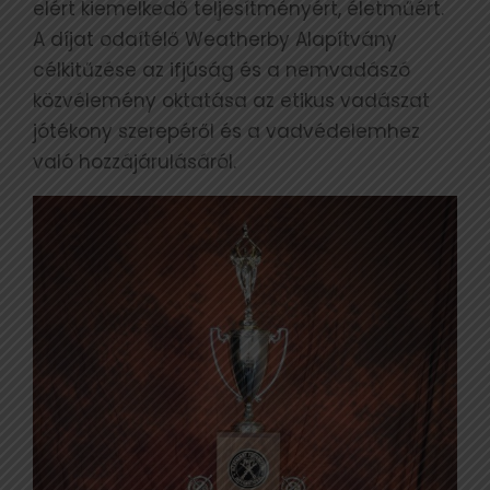
elért kiemelkedő teljesítményért, életműért.
A díjat odaítélő Weatherby Alapítvány
célkitűzése az ifjúság és a nemvadászó
közvélemény oktatása az etikus vadászat
jótékony szerepéről és a vadvédelemhez
való hozzájárulásáról.