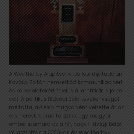
A Weatherby Alapítvány dallasi díjátadóján
Kovács Zoltán nemzetközi kommunikációért
és kapcsolatokért felelős államtitkár is jelen
volt. A politikus Hidvégi Béla tevékenységét
méltatta, aki első magyarként vehette át az
elismerést. Kiemelte azt is: egy magyar
ember számára az a hír, hogy Hidvégi Bélát
választották a 2023-as év Weatherby-