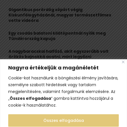
f
A
o
Gigantikus porördög söpört végig
r
R
Kiskunfélegyházánál, magyar természetfilmes
:
vette videóra
C
Egy csodás balatoni kilátópontnál nyílik meg
H
Tündérország kapuja
A nagybaracskai halfőző, akit egyszerűbb volt
örökös bajnokká avatni, mint legyőzni
Nagyra értékeljük a magánéletét
10 érdekesség a hosszú útra készülő gólyákról
Cookie-kat használunk a böngészési élmény javítására,
Kisvasútról nézheted a Perseidák hullócsillagait
személyre szabott hirdetések vagy tartalom
ezen a különleges éjszakai programon
megjelenítésére, valamint forgalmunk elemzésére. Az
„
Összes elfogadása
” gombra kattintva hozzájárul a
cookie-k használatához.
Összes elfogadása