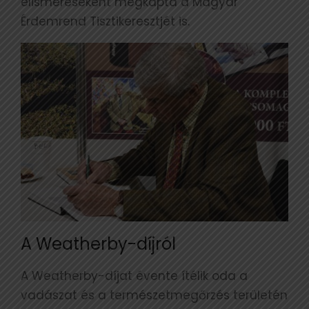
elismeréseként megkapta a Magyar
Érdemrend Tisztikeresztjét is.
A Weatherby-díjról
A Weatherby-díjat évente ítélik oda a
vadászat és a természetmegőrzés területén