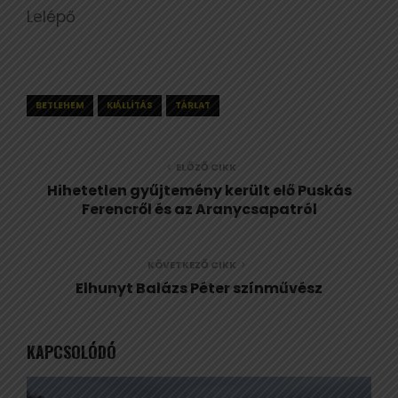
Lelépő
BETLEHEM
KIÁLLÍTÁS
TÁRLAT
ELŐZŐ CIKK
Hihetetlen gyűjtemény került elő Puskás
Ferencről és az Aranycsapatról
KÖVETKEZŐ CIKK
Elhunyt Balázs Péter színművész
KAPCSOLÓDÓ