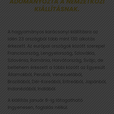
ADOMÁNYOZTA A NEMZETKÖZI
KIÁLLÍTÁSNAK.
A hagyományos karácsonyi kiállításra az
idén 23 országból több mint 130 alkotás
érkezett. Az európai országok között szerepel
Franciaország, Lengyelország, Szlovákia,
Szlovénia, Románia, Horvátország, Svájc, de
betlehem érkezett a többi között az Egyesült
Államokból, Peruból, Venezuelából,
Brazíliából, Dél-Koreából, Eritreából, Japánból,
Indonéziából, Indiából.
A kiállítás január 8-ig látogatható
ingyenesen, foglalás nélkül.