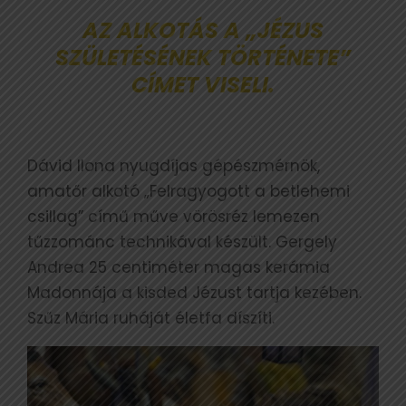
AZ ALKOTÁS A „JÉZUS
SZÜLETÉSÉNEK TÖRTÉNETE”
CÍMET VISELI.
Dávid Ilona nyugdíjas gépészmérnök,
amatőr alkotó „Felragyogott a betlehemi
csillag” című műve vörösréz lemezen
tűzzománc technikával készült. Gergely
Andrea 25 centiméter magas kerámia
Madonnája a kisded Jézust tartja kezében.
Szűz Mária ruháját életfa díszíti.