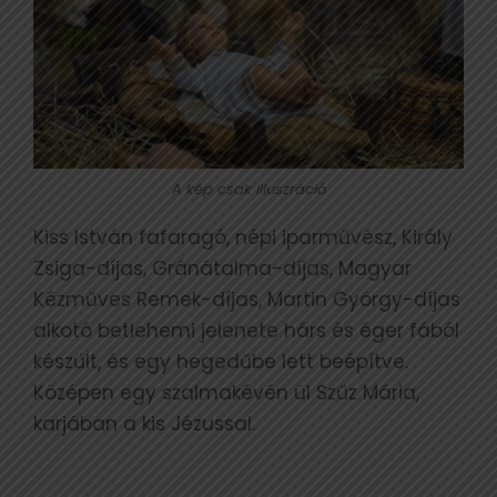
A kép csak illuszráció
Kiss István fafaragó, népi iparművész, Király
Zsiga-díjas, Gránátalma-díjas, Magyar
Kézműves Remek-díjas, Martin György-díjas
alkotó betlehemi jelenete hárs és éger fából
készült, és egy hegedűbe lett beépítve.
Középen egy szalmakévén ül Szűz Mária,
karjában a kis Jézussal.