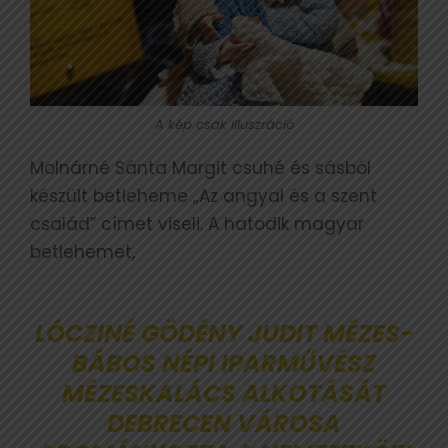
A kép csak illuszráció
Molnárné Sánta Margit csuhé és sásból
készült betleheme „Az angyal és a szent
család” címet viseli. A hatodik magyar
betlehemet,
LÓCZINÉ GÖDÉNY JUDIT MÉZES-
BÁBOS NÉPI IPARMŰVÉSZ
MÉZESKALÁCS ALKOTÁSÁT
DEBRECEN VÁROSA