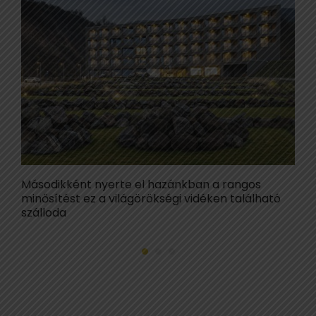
Másodikként nyerte el hazánkban a rangos
K
minősítést ez a világörökségi vidéken található
B
szálloda
Z