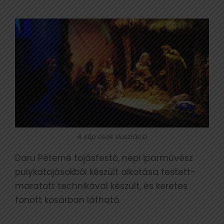
A kép csak illuszráció
Daru Péterné tojásfestő, népi iparművész
pulykatojásokból készült alkotása festett-
maratott technikával készült, és keretes
fonott kosárban látható.