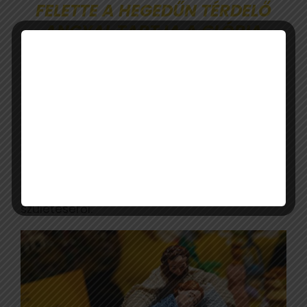
FELETTE A HEGEDŰN TÉRDELŐ
ANGYAL TARTJA A GLÓRIA
FELIRATÚ SZALAGOT.
Jobboldalon a háromkirályok helyezkednek
el, kezükben ajándékokkal. Felettük a
betlehemi csillag mutatja az utat. A hegedű
fogólapján egy angyal térdel, a
pásztoroknak hozza a jó hírt az üdvözítő
születéséről.