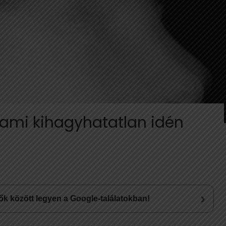
, ami kihagyhatatlan idén
›
lsők között legyen a Google-találatokban!