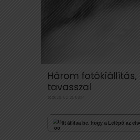
Három fotókiállítás
tavasszal
2026. 02. 21. 08:14
Itt állítsa be, hogy a Lelépő az e