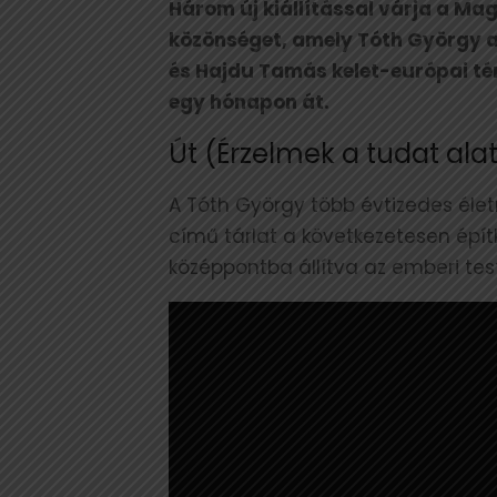
Három új kiállítással várja a M
közönséget, amely Tóth György al
és Hajdu Tamás kelet-európai té
egy hónapon át.
Út (Érzelmek a tudat ala
A Tóth György több évtizedes éle
című tárlat a következetesen épí
középpontba állítva az emberi test