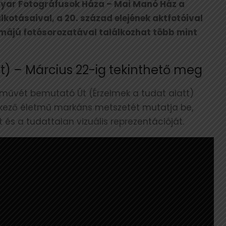
agyar Fotográfusok Háza – Mai Manó Ház a
kotásaival, a 20. század elejének aktfotóival
májú fotósorozatával találkozhat több mint
tt) – Március 22-ig tekinthető meg
tművét bemutató Út (Érzelmek a tudat alatt)
tkező életmű markáns metszetét mutatja be,
 és a tudattalan vizuális reprezentációját.