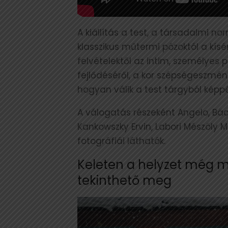
A kiállítás a test, a társadalmi no
klasszikus műtermi pózoktól a kís
felvételektől az intim, személyes
fejlődéséről, a kor szépségeszményé
hogyan válik a test tárgyból képp
A válogatás részeként Angelo, Bäc
Kankowszky Ervin, Labori Mészöly M
fotográfiái láthatók.
Keleten a helyzet még mi
tekinthető meg