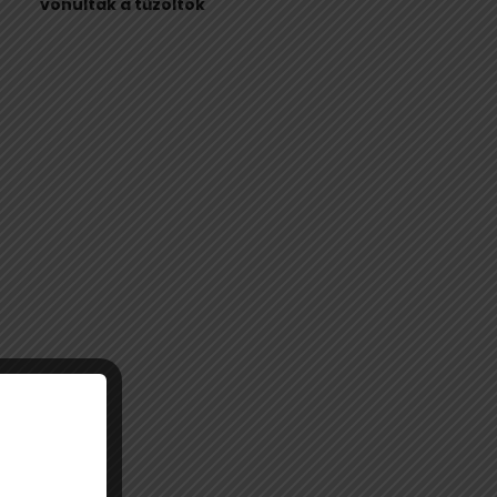
vonultak a tűzoltók