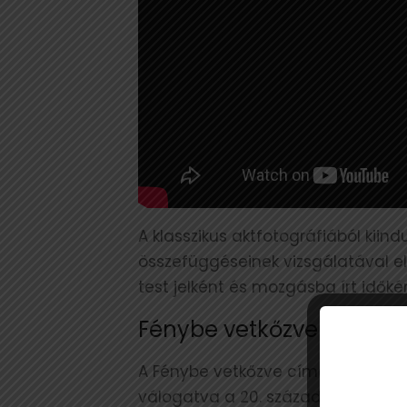
A klasszikus aktfotográfiából kiin
összefüggéseinek vizsgálatával el
test jelként és mozgásba írt időké
Fénybe vetkőzve – Márci
A Fénybe vetkőzve című tárlat a
válogatva a 20. század elejének ak