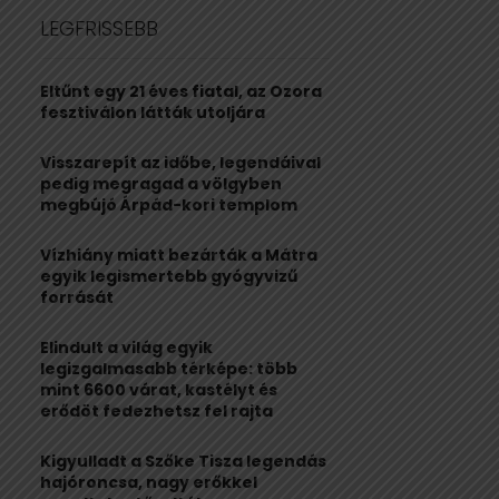
c
E
LEGFRISSEBB
h
f
A
o
Eltűnt egy 21 éves fiatal, az Ozora
r
R
fesztiválon látták utoljára
:
C
Visszarepít az időbe, legendáival
pedig megragad a völgyben
H
megbújó Árpád-kori templom
Vízhiány miatt bezárták a Mátra
egyik legismertebb gyógyvizű
forrását
Elindult a világ egyik
legizgalmasabb térképe: több
mint 6600 várat, kastélyt és
erődöt fedezhetsz fel rajta
Kigyulladt a Szőke Tisza legendás
hajóroncsa, nagy erőkkel