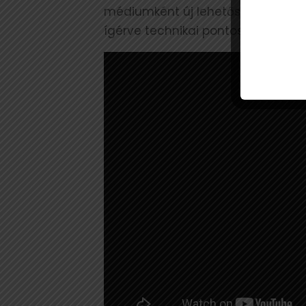
médiumként új lehetőségeket kíná
ígérve technikai pontosságot és e