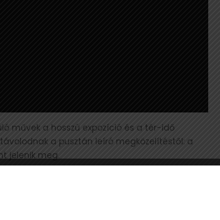
duló művek a hosszú expozíció és a tér-idő
távolodnak a pusztán leíró megközelítéstől: a
nt jelenik meg.
us 22-ig tekinthető meg
 Magyar Fotográfiai Múzeum gyűjteményéből
tfotóit mutatja be. A fotográfia ekkor még fiatal