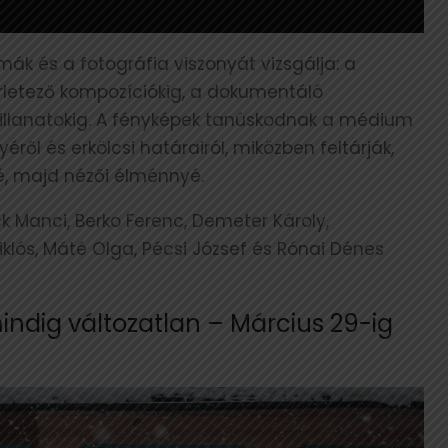
rmák és a fotográfia viszonyát vizsgálja: a
érletező kompozíciókig, a dokumentáló
 pillanatokig. A fényképek tanúskodnak a médium
ről és erkölcsi határairól, miközben feltárják,
é, majd nézői élménnyé.
k Manci, Berko Ferenc, Demeter Károly,
iklós, Máté Olga, Pécsi József és Rónai Dénes
ndig változatlan – Március 29-ig