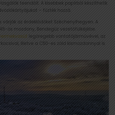
izsgálók teendőit. A kisebbek papírból készíthetik
dvözlőkártyájukat – fűzték hozzá.
s várják az érdeklődőket Széchenyihegyen. A
Mk45-ös mozdony, Bendegúz vezetőfülkéjébe.
yermekvasút
legöregebb vontatójárművével, az
rkocsival, illetve a C50-es zöld kismozdonnyal is