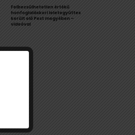
Felbecsülhetetlen értékű
honfoglaláskori leletegyüttes
került elő Pest megyében –
videóval