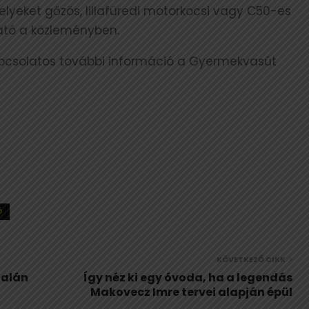
elyeket gőzös, lillafüredi motorkocsi vagy C50-es
ató a közleményben.
apcsolatos további információ a Gyermekvasút
Ó
KÖVETKEZŐ CIKK
talán
Így néz ki egy óvoda, ha a legendás
Makovecz Imre tervei alapján épül