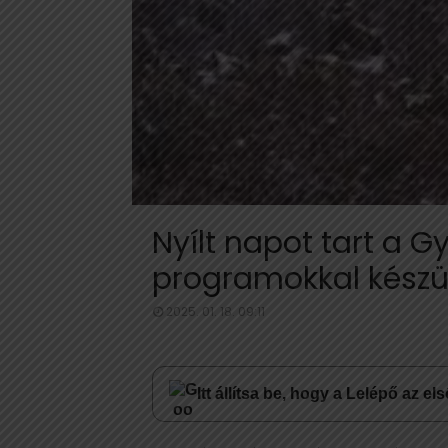
Nyílt napot tart a 
programokkal készü
2025. 01. 18. 09:11
Itt állítsa be, hogy a Lelépő az e