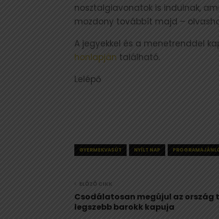
nosztalgiavonatok is indulnak, am
mozdony továbbít majd – olvash
A jegyekkel és a menetrenddel k
honlapján
található.
Lelépő
GYERMEKVASÚT
NYÍLT NAP
PROGRAMAJÁNL
ELŐZŐ CIKK
Csodálatosan megújul az ország 
legszebb barokk kapuja