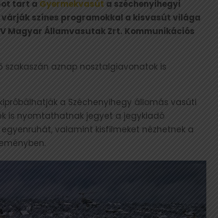
ot tart a
Gyermekvasút
a széchenyihegyi
t várják színes programokkal a kisvasút világa
MÁV Magyar Államvasutak Zrt. Kommunikációs
ső szakaszán aznap nosztalgiavonatok is
 kipróbálhatják a Széchenyihegy állomás vasúti
bek is nyomtathatnak jegyet a jegykiadó
 egyenruhát, valamint kisfilmeket nézhetnek a
zleményben.