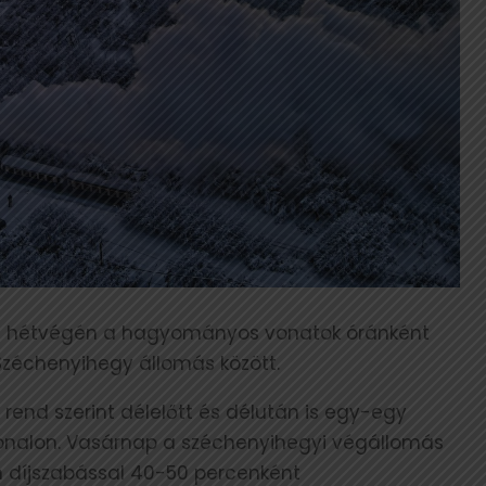
n a hétvégén a hagyományos vonatok óránként
zéchenyihegy állomás között.
end szerint délelőtt és délután is egy-egy
vonalon. Vasárnap a széchenyihegyi végállomás
n díjszabással 40-50 percenként