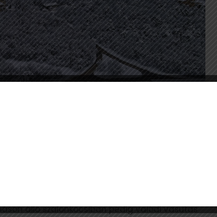
osbemondóként is bizonyíthatnak, betekinthetnek
máson álló szalonkocsiban pedig valódi vasutas