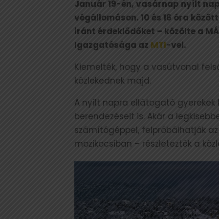
Január 19-én, vasárnap nyílt nap
végállomáson. 10 és 16 óra közöt
iránt érdeklődőket – közölte a 
Igazgatósága az
MTI
-vel.
Kiemelték, hogy a vasútvonal fel
közlekednek majd.
A nyílt napra ellátogató gyerekek
berendezéseit is. Akár a legkiseb
számítógéppel, felpróbálhatják az
mozikocsiban – részletezték a kö