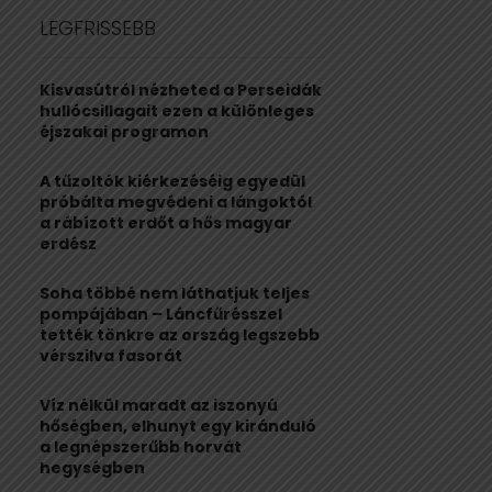
c
E
LEGFRISSEBB
h
f
A
o
Kisvasútról nézheted a Perseidák
r
R
hullócsillagait ezen a különleges
:
éjszakai programon
C
A tűzoltók kiérkezéséig egyedül
H
próbálta megvédeni a lángoktól
a rábízott erdőt a hős magyar
erdész
Soha többé nem láthatjuk teljes
pompájában – Láncfűrésszel
tették tönkre az ország legszebb
vérszilva fasorát
Víz nélkül maradt az iszonyú
hőségben, elhunyt egy kiránduló
a legnépszerűbb horvát
hegységben