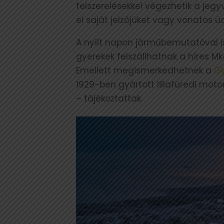
felszerelésekkel végezhetik a jegyv
el saját jelzőjüket vagy vonatos ü
A nyílt napon járműbemutatóval i
gyerekek felszállhatnak a híres 
Emellett megismerkedhetnek a
G
1929-ben gyártott lillafüredi moto
– tájékoztattak.