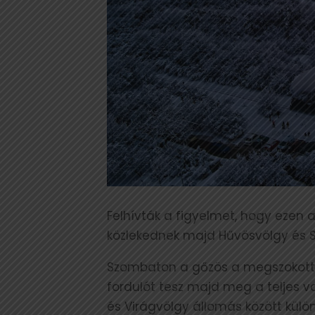
Felhívták a figyelmet, hogy eze
közlekednek majd Hűvösvölgy és S
Szombaton a gőzös a megszokott r
fordulót tesz majd meg a teljes 
és Virágvölgy állomás között külö