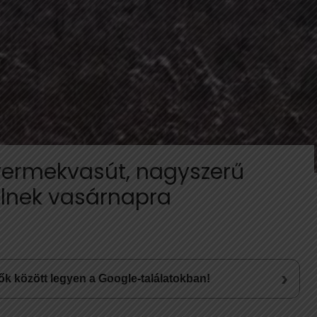
Gyermekvasút, nagyszerű
lnek vasárnapra
›
lsők között legyen a Google-találatokban!