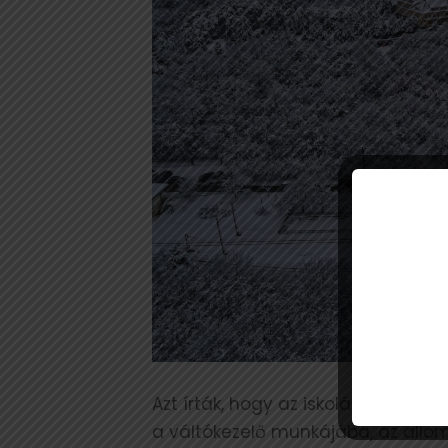
Azt írták, hogy az iskolások hang
a váltókezelő munkájába, az állo