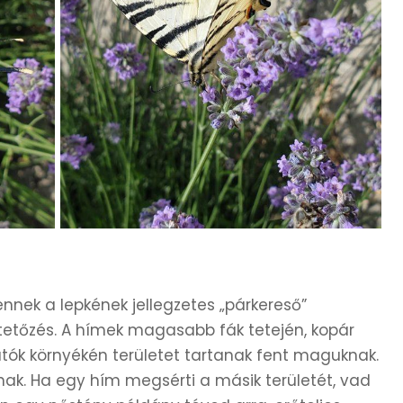
nnek a lepkének jellegzetes „párkereső”
etőzés. A hímek magasabb fák tetején, kopár
tók környékén területet tartanak fent maguknak.
nak. Ha egy hím megsérti a másik területét, vad