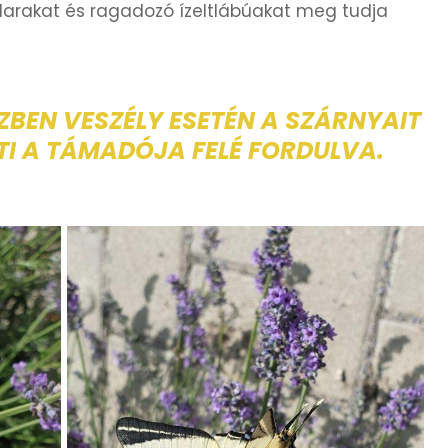
arakat és ragadozó ízeltlábúakat meg tudja
ZBEN VESZÉLY ESETÉN A SZÁRNYAIT
ÍTI A TÁMADÓJA FELÉ FORDULVA.