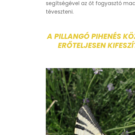
segítségével az őt fogyasztó mad
téveszteni.
A PILLANGÓ PIHENÉS KÖ
ERŐTELJESEN KIFESZ