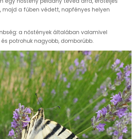
n egy nőstény példány téved arra, erőteljes
e, majd a fűben védett, napfényes helyen
önbség: a nőstények általában valamivel
k és potrohuk nagyobb, domborúbb.