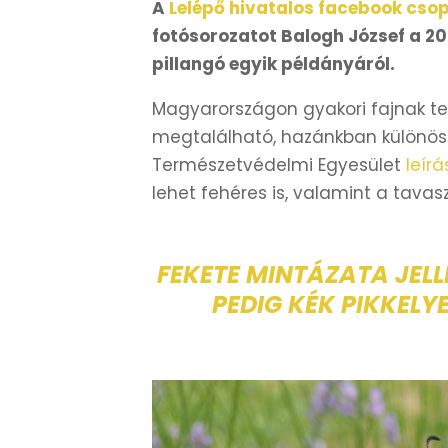
A
Lelépő hivatalos facebook cso
fotósorozatot Balogh József a 20
pillangó egyik példányáról.
Magyarországon gyakori fajnak tek
megtalálható, hazánkban különöse
Természetvédelmi Egyesület
leír
lehet fehéres is, valamint a tava
FEKETE MINTÁZATA JEL
PEDIG KÉK PIKKEL