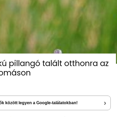
ú pillangó talált otthonra az
llomáson
›
lsők között legyen a Google-találatokban!