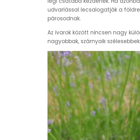
légi csatába kezdenek. Ha azonba
udvarlással lecsalogatják a földr
párosodnak.
Az ivarok között nincsen nagy kül
nagyobbak, szárnyaik szélesebbe