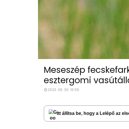
Meseszép fecskefark
esztergomi vasútá
2023. 06. 30. 16:55
Itt állítsa be, hogy a Lelépő az e