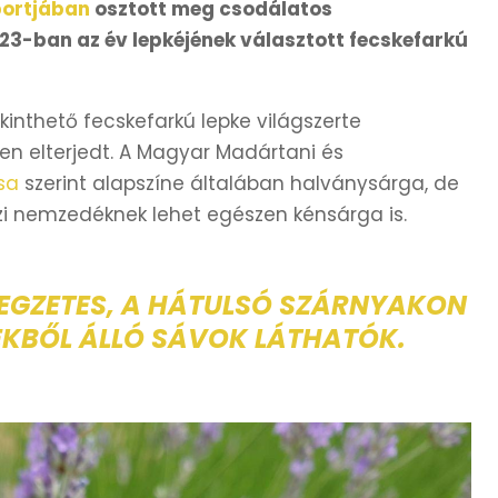
portjában
osztott meg csodálatos
23-ban az év lepkéjének választott fecskefarkú
inthető fecskefarkú lepke világszerte
n elterjedt. A Magyar Madártani és
ása
szerint alapszíne általában halványsárga, de
szi nemzedéknek lehet egészen kénsárga is.
LEGZETES, A HÁTULSÓ SZÁRNYAKON
YEKBŐL ÁLLÓ SÁVOK LÁTHATÓK.