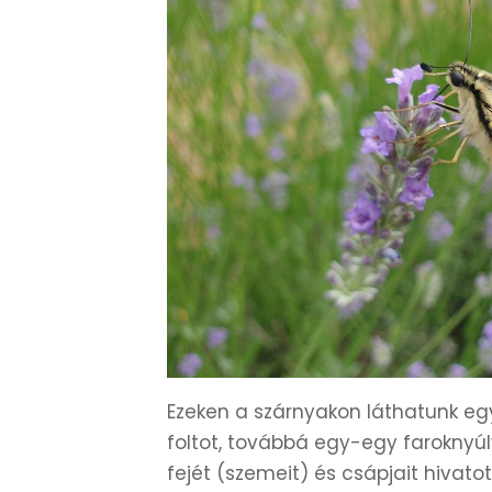
Ezeken a szárnyakon láthatunk e
foltot, továbbá egy-egy faroknyúlv
fejét (szemeit) és csápjait hivatot