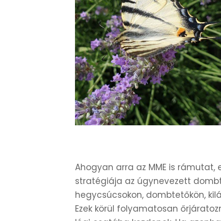
Ahogyan arra az MME is rámutat, e
stratégiája az úgynevezett dombt
hegycsúcsokon, dombtetőkön, kilá
Ezek körül folyamatosan őrjáratoz