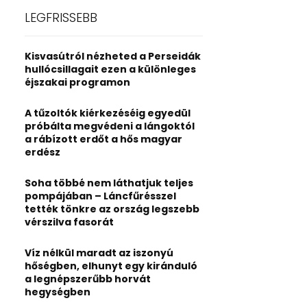
c
E
LEGFRISSEBB
h
f
A
o
Kisvasútról nézheted a Perseidák
r
R
hullócsillagait ezen a különleges
:
éjszakai programon
C
A tűzoltók kiérkezéséig egyedül
H
próbálta megvédeni a lángoktól
a rábízott erdőt a hős magyar
erdész
Soha többé nem láthatjuk teljes
pompájában – Láncfűrésszel
tették tönkre az ország legszebb
vérszilva fasorát
Víz nélkül maradt az iszonyú
hőségben, elhunyt egy kiránduló
a legnépszerűbb horvát
hegységben