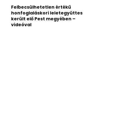
Felbecsülhetetlen értékű
honfoglaláskori leletegyüttes
került elő Pest megyében –
videóval